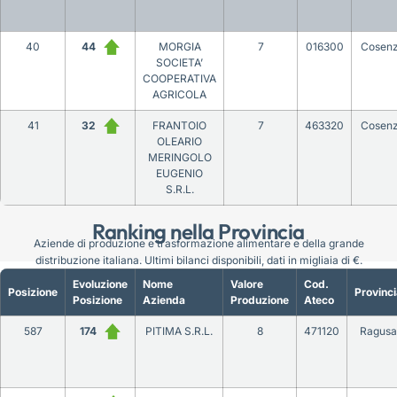
40
44
MORGIA
7
016300
Cosen
SOCIETA’
COOPERATIVA
AGRICOLA
41
32
FRANTOIO
7
463320
Cosen
OLEARIO
MERINGOLO
EUGENIO
S.R.L.
Ranking nella Provincia
Aziende di produzione e trasformazione alimentare e della grande
distribuzione italiana. Ultimi bilanci disponibili, dati in migliaia di €.
Evoluzione
Nome
Valore
Cod.
Posizione
Provinci
Posizione
Azienda
Produzione
Ateco
587
174
PITIMA S.R.L.
8
471120
Ragusa