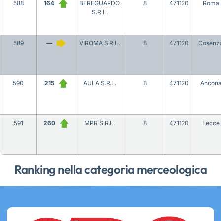
588
164
BEREGUARDO
8
471120
Roma
S.R.L.
589
—
VIROMA S.R.L.
8
471120
Cosenz
590
215
AULA S.R.L.
8
471120
Ancon
591
260
MPR S.R.L.
8
471120
Lecce
Ranking nella categoria merceologica