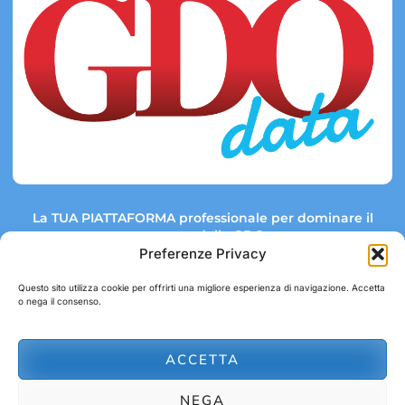
La TUA PIATTAFORMA professionale per dominare il
mercato della GDO.
Preferenze Privacy
Questo sito utilizza cookie per offrirti una migliore esperienza di navigazione. Accetta
o nega il consenso.
Link rapidi:
Contatti:
Tel: +39 051 082 8798
Mappa GDO
Trend Market
E-mail:
ACCETTA
abbonamenti@gdodata.it
Report GDO
NEGA