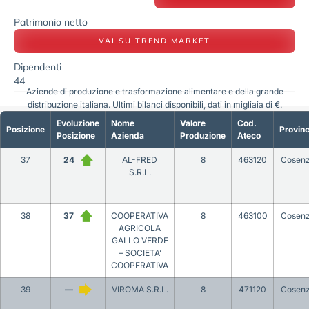
Patrimonio netto
VAI SU TREND MARKET
Dipendenti
44
Aziende di produzione e trasformazione alimentare e della grande
distribuzione italiana. Ultimi bilanci disponibili, dati in migliaia di €.
Evoluzione
Nome
Valore
Cod.
Posizione
Provinc
Posizione
Azienda
Produzione
Ateco
37
24
AL-FRED
8
463120
Cosen
S.R.L.
38
37
COOPERATIVA
8
463100
Cosen
AGRICOLA
GALLO VERDE
– SOCIETA’
COOPERATIVA
39
—
VIROMA S.R.L.
8
471120
Cosen