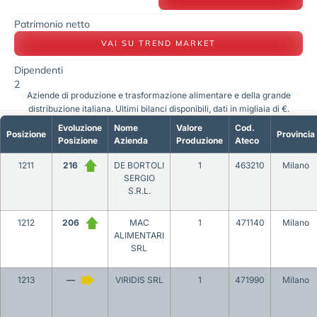
Patrimonio netto
VAI SU TREND MARKET
Dipendenti
2
Aziende di produzione e trasformazione alimentare e della grande
distribuzione italiana. Ultimi bilanci disponibili, dati in migliaia di €.
Evoluzione
Nome
Valore
Cod.
Posizione
Provincia
Posizione
Azienda
Produzione
Ateco
1211
216
DE BORTOLI
1
463210
Milano
SERGIO
S.R.L.
1212
206
MAC
1
471140
Milano
ALIMENTARI
SRL
1213
—
VIRIDIS SRL
1
471990
Milano