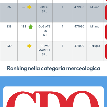
237
—
VIRIDIS
1
471990
Milano
SRL
238
183
OLGIATE
1
471990
Milano
126
S.R.L.
239
—
PR1MO
1
471990
Perugia
MARKET
SRL
Ranking nella categoria merceologica