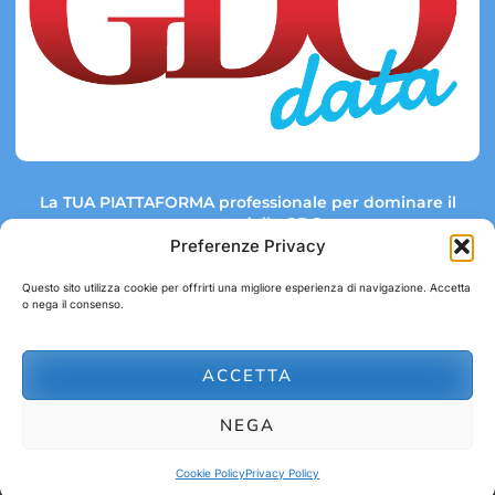
La TUA PIATTAFORMA professionale per dominare il
mercato della GDO.
Preferenze Privacy
Questo sito utilizza cookie per offrirti una migliore esperienza di navigazione. Accetta
o nega il consenso.
Link rapidi:
Contatti:
Tel: +39 051 082 8798
Mappa GDO
Trend Market
E-mail:
ACCETTA
abbonamenti@gdodata.it
Report GDO
NEGA
Privacy Policy
Cookie Policy
Cookie Policy
Privacy Policy
© 2026 GDOData.it - PR Italia Edizioni srl - P.Iva: 03044390353