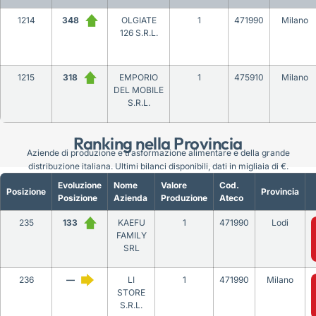
1214
348
OLGIATE
1
471990
Milano
126 S.R.L.
1215
318
EMPORIO
1
475910
Milano
DEL MOBILE
S.R.L.
Ranking nella Provincia
Aziende di produzione e trasformazione alimentare e della grande
distribuzione italiana. Ultimi bilanci disponibili, dati in migliaia di €.
Evoluzione
Nome
Valore
Cod.
Posizione
Provincia
Posizione
Azienda
Produzione
Ateco
235
133
KAEFU
1
471990
Lodi
FAMILY
SRL
236
—
LI
1
471990
Milano
STORE
S.R.L.