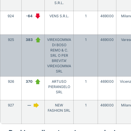
S.R.L.
924
-64
VENS S.R.L.
1
469000
Milan
925
383
VIREXGOMMA
1
469000
Vares
DI BOSO
REMO & C.
SRL O PER
BREVITA’
VIREXGOMMA
SRL
926
370
ARTUSO
1
469000
Vicen
PIERANGELO
SRL
927
—
NEW
1
469000
Milan
FASHION SRL