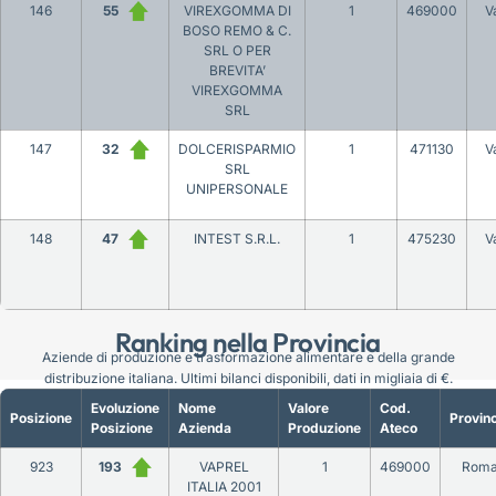
146
55
VIREXGOMMA DI
1
469000
V
BOSO REMO & C.
SRL O PER
BREVITA’
VIREXGOMMA
SRL
147
32
DOLCERISPARMIO
1
471130
V
SRL
UNIPERSONALE
148
47
INTEST S.R.L.
1
475230
V
Ranking nella Provincia
Aziende di produzione e trasformazione alimentare e della grande
distribuzione italiana. Ultimi bilanci disponibili, dati in migliaia di €.
Evoluzione
Nome
Valore
Cod.
Posizione
Provinc
Posizione
Azienda
Produzione
Ateco
923
193
VAPREL
1
469000
Rom
ITALIA 2001