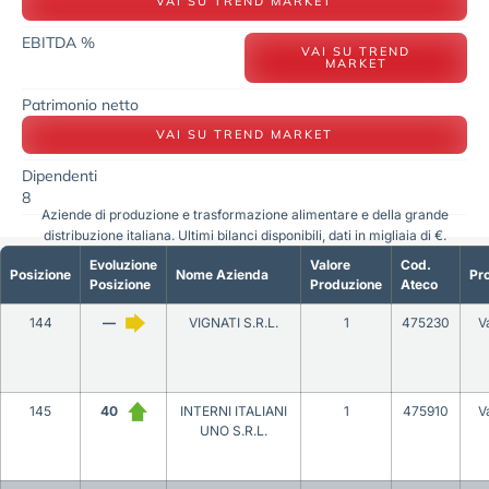
VAI SU TREND MARKET
EBITDA %
VAI SU TREND
MARKET
Patrimonio netto
VAI SU TREND MARKET
Dipendenti
8
Aziende di produzione e trasformazione alimentare e della grande
distribuzione italiana. Ultimi bilanci disponibili, dati in migliaia di €.
Evoluzione
Valore
Cod.
Posizione
Nome Azienda
Pro
Posizione
Produzione
Ateco
144
—
VIGNATI S.R.L.
1
475230
V
145
40
INTERNI ITALIANI
1
475910
V
UNO S.R.L.