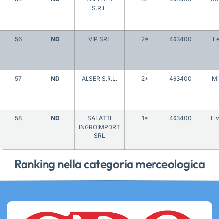
S.R.L.
56
ND
VIP SRL
2*
463400
L
57
ND
ALSER S.R.L.
2*
463400
Mi
58
ND
SALATTI
1*
463400
Li
INGROIMPORT
SRL
Ranking nella categoria merceologica