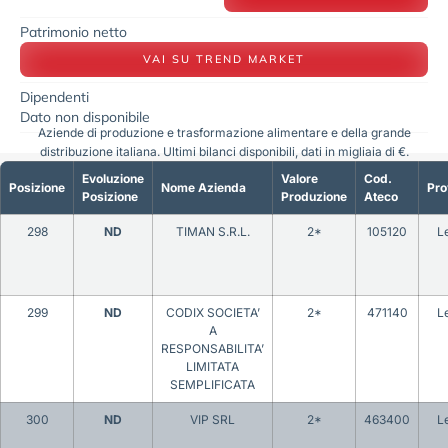
Patrimonio netto
VAI SU TREND MARKET
Dipendenti
Dato non disponibile
Aziende di produzione e trasformazione alimentare e della grande
distribuzione italiana. Ultimi bilanci disponibili, dati in migliaia di €.
Evoluzione
Valore
Cod.
Posizione
Nome Azienda
Pro
Posizione
Produzione
Ateco
298
ND
TIMAN S.R.L.
2*
105120
L
299
ND
CODIX SOCIETA’
2*
471140
L
A
RESPONSABILITA’
LIMITATA
SEMPLIFICATA
300
ND
VIP SRL
2*
463400
L