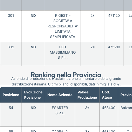
301
ND
RIGEST –
2*
471120
L
SOCIETA’ A
RESPONSABILITA’
LIMITATA
SEMPLIFICATA
302
ND
LEO
2*
475210
L
MASSIMILIANO
S.R.L.
Ranking nella Provincia
Aziende di produzione e trasformazione alimentare e della grande
distribuzione italiana. Ultimi bilanci disponibili, dati in migliaia di €.
Evoluzione
Valore
Cod.
Posizione
Nome Azienda
Provin
Posizione
Produzione
Ateco
54
ND
EGARTER
3*
463400
Bolza
S.R.L.
55
ND
ZAPPALA’
3*
463400
Ca