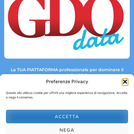
La TUA PIATTAFORMA professionale per dominare il
mercato della GDO.
Preferenze Privacy
Questo sito utilizza cookie per offrirti una migliore esperienza di navigazione. Accetta
o nega il consenso.
Link rapidi:
Contatti:
Tel: +39 051 082 8798
Mappa GDO
Trend Market
E-mail:
ACCETTA
abbonamenti@gdodata.it
Report GDO
NEGA