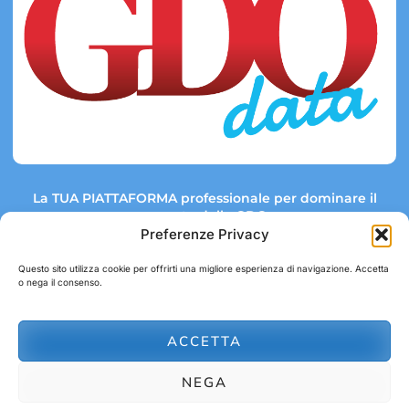
La TUA PIATTAFORMA professionale per dominare il
mercato della GDO.
Preferenze Privacy
Questo sito utilizza cookie per offrirti una migliore esperienza di navigazione. Accetta
o nega il consenso.
Link rapidi:
Contatti:
Tel: +39 051 082 8798
Mappa GDO
Trend Market
E-mail:
ACCETTA
abbonamenti@gdodata.it
Report GDO
NEGA