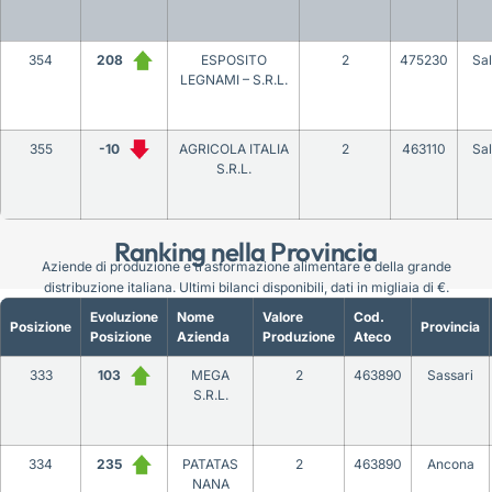
354
208
ESPOSITO
2
475230
Sa
LEGNAMI – S.R.L.
355
-10
AGRICOLA ITALIA
2
463110
Sa
S.R.L.
Ranking nella Provincia
Aziende di produzione e trasformazione alimentare e della grande
distribuzione italiana. Ultimi bilanci disponibili, dati in migliaia di €.
Evoluzione
Nome
Valore
Cod.
Posizione
Provincia
Posizione
Azienda
Produzione
Ateco
333
103
MEGA
2
463890
Sassari
S.R.L.
334
235
PATATAS
2
463890
Ancona
NANA