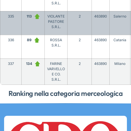
S.R.L.
335
113
VIOLANTE
2
463890
Salerno
PASTORE
S.R.L.
336
89
ROSSA
2
463890
Catania
S.R.L.
337
134
FARINE
2
463890
Milano
VARVELLO
E CO.
S.R.L.
Ranking nella categoria merceologica