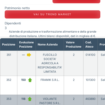
Patrimonio netto
VAI SU TREND MARKET
Dipendenti
3
Aziende di produzione e trasformazione alimentare e della grande
distribuzione italiana. Ultimi bilanci disponibili, dati in migliaia di €.
Evoluzione
Valore
Cod.
Posizione
Nome Azienda
Pro
Posizione
Produzione
Ateco
351
—
FUSCILLO
2
014100
Sa
SOCIETA’
AGRICOLA A
RESPONSABILITA’
LIMITATA
352
150
FRAMIK S.R.L.
2
101300
Sa
353
118
VIOLANTE
2
463890
Sa
PASTORE S.R.L.