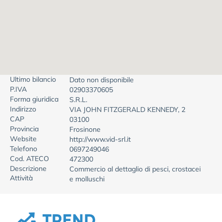
Ultimo bilancio
Dato non disponibile
P.IVA
02903370605
Forma giuridica
S.R.L.
Indirizzo
VIA JOHN FITZGERALD KENNEDY, 2
CAP
03100
Provincia
Frosinone
Website
http://www.vid-srl.it
Telefono
0697249046
Cod. ATECO
472300
Descrizione
Commercio al dettaglio di pesci, crostacei
Attività
e molluschi