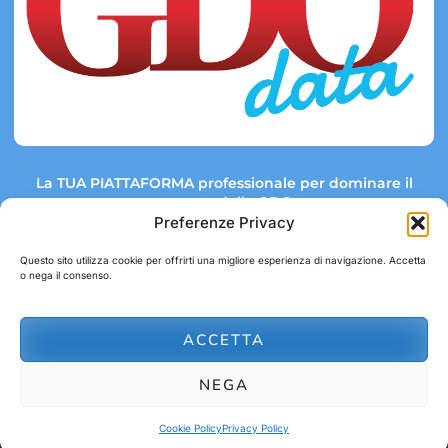
La TUA PIATTAFORMA professionale per dominare il
mercato della GDO.
Preferenze Privacy
Questo sito utilizza cookie per offrirti una migliore esperienza di navigazione. Accetta
o nega il consenso.
Link rapidi:
Contatti:
Tel: +39 051 082 8798
Mappa GDO
Trend Market
E-mail:
ACCETTA
abbonamenti@gdodata.it
Report GDO
NEGA
Privacy Policy
Cookie Policy
Cookie Policy
Privacy Policy
© 2026 GDOData.it - PR Italia Edizioni srl - P.Iva: 03044390353