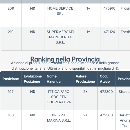
209
ND
HOME SERVICE
1*
475910
Frosi
SRL
210
ND
SUPERMERCATI
1*
471120
Frosi
MARGHERITA
S.R.L.
Ranking nella Provincia
Aziende di produzione e trasformazione alimentare e della grande
distribuzione italiana. Ultimi bilanci disponibili, dati in migliaia di €.
Evoluzione
Nome
Valore
Cod.
Posizione
Provinc
Posizione
Azienda
Produzione
Ateco
107
ND
ITTICA FARO
2*
472300
Siracu
SOCIETA’
COOPERATIVA
108
ND
BREZZA
2*
472300
Barlet
MARINA S.R.L.
Andri
Tran