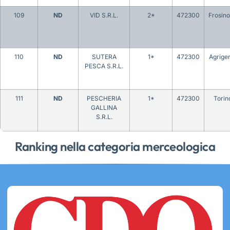
109
ND
VID S.R.L.
2*
472300
Frosin
110
ND
SUTERA
1*
472300
Agrige
PESCA S.R.L.
111
ND
PESCHERIA
1*
472300
Torin
GALLINA
S.R.L.
Ranking nella categoria merceologica