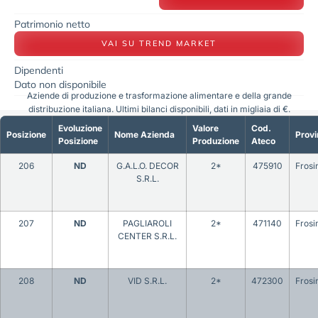
Patrimonio netto
VAI SU TREND MARKET
Dipendenti
Dato non disponibile
Aziende di produzione e trasformazione alimentare e della grande
distribuzione italiana. Ultimi bilanci disponibili, dati in migliaia di €.
Evoluzione
Valore
Cod.
Posizione
Nome Azienda
Provi
Posizione
Produzione
Ateco
206
ND
G.A.L.O. DECOR
2*
475910
Frosi
S.R.L.
207
ND
PAGLIAROLI
2*
471140
Frosi
CENTER S.R.L.
208
ND
VID S.R.L.
2*
472300
Frosi