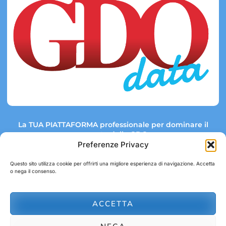
La TUA PIATTAFORMA professionale per dominare il
mercato della GDO.
Preferenze Privacy
Questo sito utilizza cookie per offrirti una migliore esperienza di navigazione. Accetta
o nega il consenso.
Link rapidi:
Contatti:
Tel: +39 051 082 8798
Mappa GDO
Trend Market
E-mail:
ACCETTA
abbonamenti@gdodata.it
Report GDO