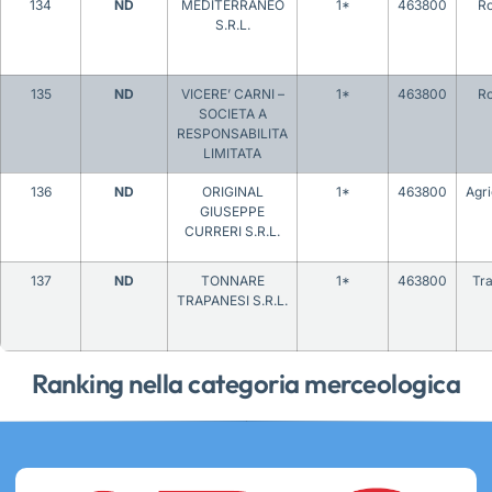
134
ND
MEDITERRANEO
1*
463800
R
S.R.L.
135
ND
VICERE’ CARNI –
1*
463800
R
SOCIETA A
RESPONSABILITA
LIMITATA
136
ND
ORIGINAL
1*
463800
Agr
GIUSEPPE
CURRERI S.R.L.
137
ND
TONNARE
1*
463800
Tr
TRAPANESI S.R.L.
Ranking nella categoria merceologica