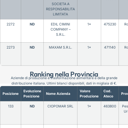
SOCIETA A
RESPONSABILITA
LIMITATA
2272
ND
EDIL CIMINI
1*
475230
R
COMPANY –
S.R.L.
2273
ND
MAXAM S.R.L.
1*
471140
R
Ranking nella Provincia
Aziende di produzione e trasformazione alimentare e della grande
distribuzione italiana. Ultimi bilanci disponibili, dati in migliaia di €.
Evoluzione
Valore
Cod.
Posizione
Nome Azienda
Prov
Posizione
Produzione
Ateco
133
ND
CIOPOMAR SRL
1*
463800
Pes
Ur