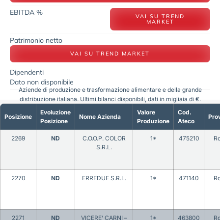
EBITDA %
VAI SU TREND
MARKET
Patrimonio netto
VAI SU TREND MARKET
Dipendenti
Dato non disponibile
Aziende di produzione e trasformazione alimentare e della grande
distribuzione italiana. Ultimi bilanci disponibili, dati in migliaia di €.
Evoluzione
Valore
Cod.
Posizione
Nome Azienda
Prov
Posizione
Produzione
Ateco
2269
ND
C.O.O.P. COLOR
1*
475210
R
S.R.L.
2270
ND
ERREDUE S.R.L.
1*
471140
R
2271
ND
VICERE’ CARNI –
1*
463800
R