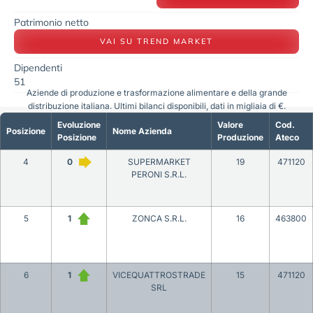
Patrimonio netto
VAI SU TREND MARKET
Dipendenti
51
Aziende di produzione e trasformazione alimentare e della grande
distribuzione italiana. Ultimi bilanci disponibili, dati in migliaia di €.
Evoluzione
Valore
Cod.
Posizione
Nome Azienda
Posizione
Produzione
Ateco
4
0
SUPERMARKET
19
471120
PERONI S.R.L.
5
1
ZONCA S.R.L.
16
463800
6
1
VICEQUATTROSTRADE
15
471120
SRL