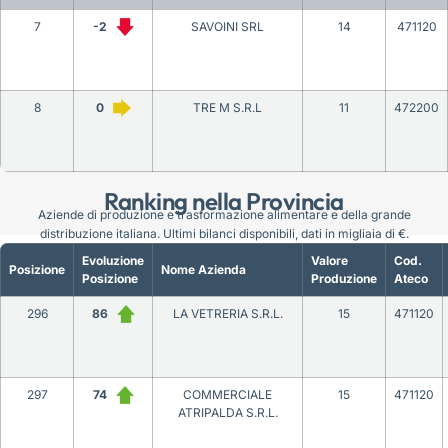
7
-2
SAVOINI SRL
14
471120
8
0
TRE M S.R.L
11
472200
Ranking nella Provincia
Aziende di produzione e trasformazione alimentare e della grande
distribuzione italiana. Ultimi bilanci disponibili, dati in migliaia di €.
Evoluzione
Valore
Cod.
Posizione
Nome Azienda
Posizione
Produzione
Ateco
296
86
LA VETRERIA S.R.L.
15
471120
297
74
COMMERCIALE
15
471120
ATRIPALDA S.R.L.