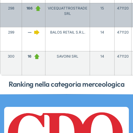
298
166
VICEQUATTROSTRADE
15
471120
SRL
299
—
BALOS RETAIL S.R.L.
14
471120
300
16
SAVOINI SRL
14
471120
Ranking nella categoria merceologica