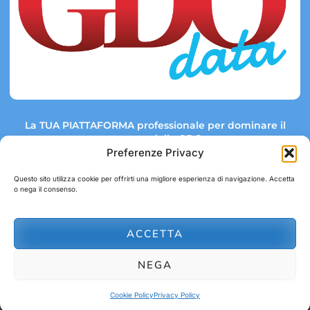
La TUA PIATTAFORMA professionale per dominare il
mercato della GDO.
Preferenze Privacy
Questo sito utilizza cookie per offrirti una migliore esperienza di navigazione. Accetta
o nega il consenso.
Link rapidi:
Contatti:
Tel: +39 051 082 8798
Mappa GDO
Trend Market
E-mail:
ACCETTA
abbonamenti@gdodata.it
Report GDO
NEGA
Privacy Policy
Cookie Policy
Cookie Policy
Privacy Policy
© 2026 GDOData.it - PR Italia Edizioni srl - P.Iva: 03044390353