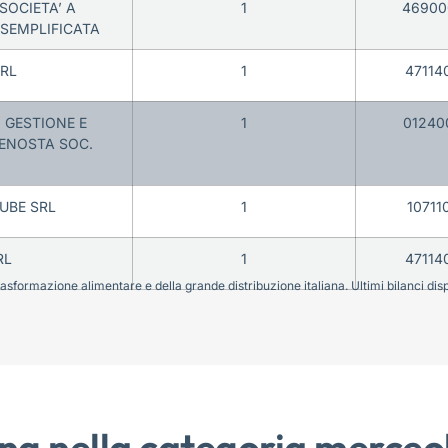
SOCIETA’ A
1
46900
 SEMPLIFICATA
SRL
1
47114
 GESTIONE E
1
01240
ENOSTA SOC.
UBE SRL
1
10711
RL
1
47114
sformazione alimentare e della grande distribuzione italiana. Ultimi bilanci disponi
ng nella categoria merceo