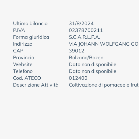
Ultimo bilancio
31/8/2024
P.IVA
02378700211
Forma giuridica
S.C.A.R.L.P.A.
Indirizzo
VIA JOHANN WOLFGANG GOE
CAP
39012
Provincia
Bolzano/Bozen
Website
Dato non disponibile
Telefono
Dato non disponibile
Cod. ATECO
012400
Descrizione Attività
Coltivazione di pomacee e frut