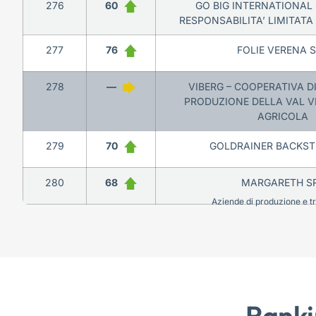
276
60
GO BIG INTERNATIONAL 
RESPONSABILITA’ LIMITATA
277
76
FOLIE VERENA 
278
—
VIBERG – COOPERATIVA DI
PRODUZIONE DELLA VAL V
AGRICOLA
279
70
GOLDRAINER BACKST
280
68
MARGARETH S
Aziende di produzione e tra
Ranki