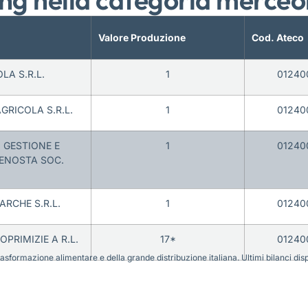
Valore Produzione
Cod. Ateco
LA S.R.L.
1
01240
GRICOLA S.R.L.
1
01240
 GESTIONE E
1
01240
ENOSTA SOC.
ARCHE S.R.L.
1
01240
PRIMIZIE A R.L.
17*
01240
sformazione alimentare e della grande distribuzione italiana. Ultimi bilanci disponi