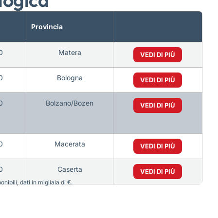
Provincia
0
Matera
VEDI DI PIÙ
0
Bologna
VEDI DI PIÙ
0
Bolzano/Bozen
VEDI DI PIÙ
0
Macerata
VEDI DI PIÙ
0
Caserta
VEDI DI PIÙ
bili, dati in migliaia di €.