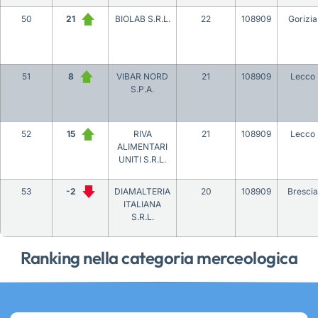
50
21
BIOLAB S.R.L.
22
108909
Gorizia
51
8
VIBAR NORD
21
108909
Lecco
S.P.A.
52
15
RIVA
21
108909
Lecco
ALIMENTARI
UNITI S.R.L.
53
-2
DIAMALTERIA
20
108909
Brescia
ITALIANA
S.R.L.
Ranking nella categoria merceologica