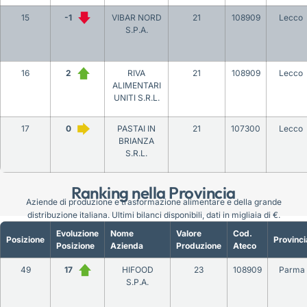
15
-1
VIBAR NORD
21
108909
Lecco
S.P.A.
16
2
RIVA
21
108909
Lecco
ALIMENTARI
UNITI S.R.L.
17
0
PASTAI IN
21
107300
Lecco
BRIANZA
S.R.L.
Ranking nella Provincia
Aziende di produzione e trasformazione alimentare e della grande
distribuzione italiana. Ultimi bilanci disponibili, dati in migliaia di €.
Evoluzione
Nome
Valore
Cod.
Posizione
Provinci
Posizione
Azienda
Produzione
Ateco
49
17
HIFOOD
23
108909
Parma
S.P.A.