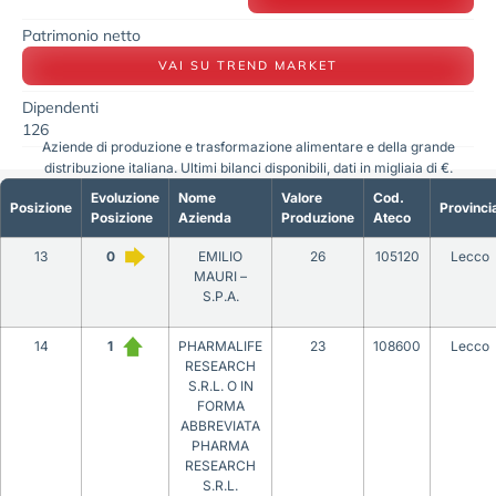
Patrimonio netto
VAI SU TREND MARKET
Dipendenti
126
Aziende di produzione e trasformazione alimentare e della grande
distribuzione italiana. Ultimi bilanci disponibili, dati in migliaia di €.
Evoluzione
Nome
Valore
Cod.
Posizione
Provinci
Posizione
Azienda
Produzione
Ateco
13
0
EMILIO
26
105120
Lecco
MAURI –
S.P.A.
14
1
PHARMALIFE
23
108600
Lecco
RESEARCH
S.R.L. O IN
FORMA
ABBREVIATA
PHARMA
RESEARCH
S.R.L.