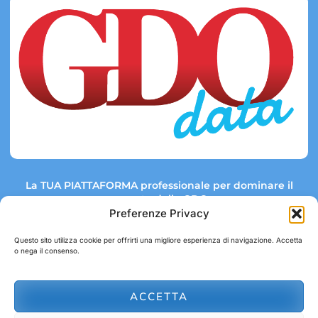
La TUA PIATTAFORMA professionale per dominare il
mercato della GDO.
Preferenze Privacy
Questo sito utilizza cookie per offrirti una migliore esperienza di navigazione. Accetta
o nega il consenso.
Link rapidi:
Contatti:
Tel: +39 051 082 8798
Mappa GDO
Trend Market
E-mail:
ACCETTA
abbonamenti@gdodata.it
Report GDO