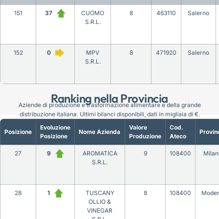
151
37
CUOMO
8
463110
Salerno
S.R.L.
152
0
MPV
8
471920
Salerno
S.R.L.
Ranking nella Provincia
Aziende di produzione e trasformazione alimentare e della grande
distribuzione italiana. Ultimi bilanci disponibili, dati in migliaia di €.
Evoluzione
Valore
Cod.
Posizione
Nome Azienda
Provin
Posizione
Produzione
Ateco
27
9
AROMATICA
9
108400
Milan
S.R.L.
28
1
TUSCANY
8
108400
Mode
OLLIO &
VINEGAR