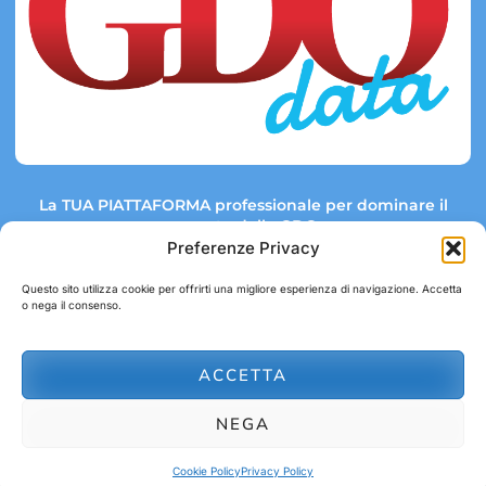
La TUA PIATTAFORMA professionale per dominare il
mercato della GDO.
Preferenze Privacy
Questo sito utilizza cookie per offrirti una migliore esperienza di navigazione. Accetta
o nega il consenso.
Link rapidi:
Contatti:
Tel: +39 051 082 8798
Mappa GDO
Trend Market
E-mail:
ACCETTA
abbonamenti@gdodata.it
Report GDO
NEGA
Privacy Policy
Cookie Policy
Cookie Policy
Privacy Policy
© 2026 GDOData.it - PR Italia Edizioni srl - P.Iva: 03044390353