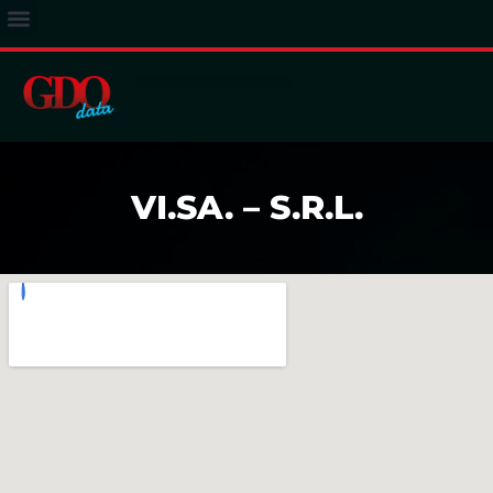
ACCESSO ABBONATI
VI.SA. – S.R.L.