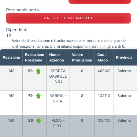
Patrimonio netto
VAI SU TREND MARKET
Dipendenti
12
Aziende di produzione e trasformazione alimentare e della grande
distribuzione italiana. Ultimi bilanci disponibili, dati in migliaia di €.
Evoluzione
Nome
Valore
Cod.
Posizione
Provincia
Posizione
Azienda
Produzione
Ateco
148
58
SFORZA
8
463100
Salerno
GABRIELE
– S.R.L.
149
79
AGRIOIL –
8
104110
Salerno
S.P.A.
150
26
VI.SA. –
8
108400
Salerno
S.R.L.