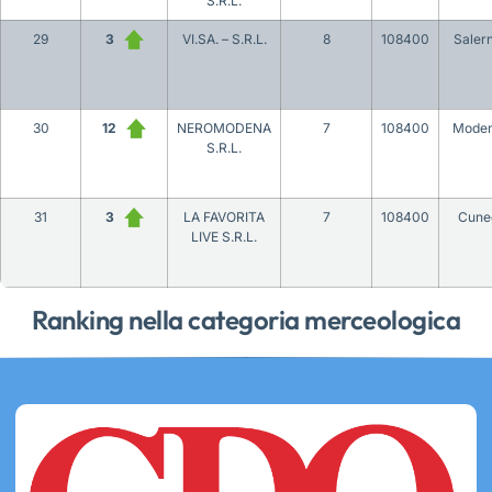
S.R.L.
29
3
VI.SA. – S.R.L.
8
108400
Saler
30
12
NEROMODENA
7
108400
Mode
S.R.L.
31
3
LA FAVORITA
7
108400
Cune
LIVE S.R.L.
Ranking nella categoria merceologica