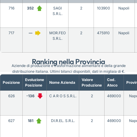
716
352
SAGI
2
103900
Napoli
S.R.L.
717
—
MOR.FEO
2
475910
Napoli
S.R.L.
Ranking nella Provincia
Aziende di produzione e trasformazione alimentare e della grande
distribuzione italiana. Ultimi bilanci disponibili, dati in migliaia di €.
Evoluzione
Valore
Cod.
Posizione
Nome Azienda
Provi
Posizione
Produzione
Ateco
626
-136
C A R O S S.R.L.
2
469000
Napo
627
181
DI.R.EL. S.R.L.
2
469000
Napo