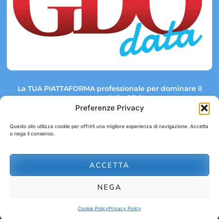
La TUA PIATTAFORMA professionale per dominare il
mercato della GDO.
Preferenze Privacy
Questo sito utilizza cookie per offrirti una migliore esperienza di navigazione. Accetta
o nega il consenso.
Link rapidi:
Contatti:
Tel: +39 051 082 8798
Mappa GDO
Trend Market
E-mail:
ACCETTA
abbonamenti@gdodata.it
Report GDO
NEGA
Privacy Policy
Cookie Policy
Cookie Policy
Privacy Policy
© 2026 GDOData.it - PR Italia Edizioni srl - P.Iva: 03044390353