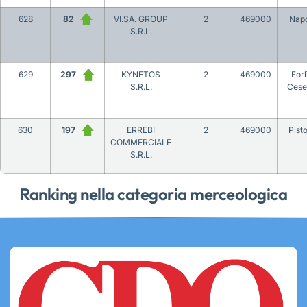
628
82
VI.SA. GROUP
2
469000
Napo
S.R.L.
629
297
KYNETOS
2
469000
Forl
S.R.L.
Cese
630
197
ERREBI
2
469000
Pist
COMMERCIALE
S.R.L.
Ranking nella categoria merceologica