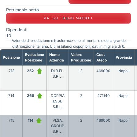
Patrimonio netto
VAI SU TREND MARKET
Dipendenti
10
Aziende di produzione e trasformazione alimentare e della grande
distribuzione italiana. Ultimi bilanci disponibili, dati in migliaia di €.
Evoluzione
Nome
Valore
Cod.
Posizione
Provincia
Posizione
Azienda
Produzione
Ateco
713
252
DI.R.EL.
2
469000
Napoli
S.R.L.
714
268
DOPPIA
2
471140
Napoli
ESSE
S.R.L.
715
114
VI.SA.
2
469000
Napoli
GROUP
S.R.L.