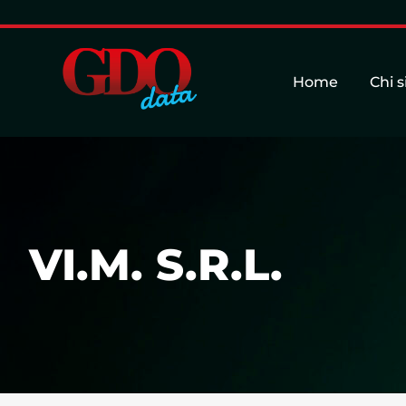
Home
Chi 
VI.M. S.R.L.