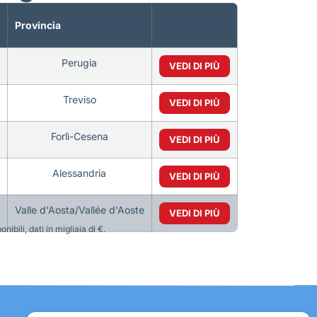
Provincia
Perugia
VEDI DI PIÙ
Treviso
VEDI DI PIÙ
Forlì-Cesena
VEDI DI PIÙ
Alessandria
VEDI DI PIÙ
Valle d'Aosta/Vallée d'Aoste
VEDI DI PIÙ
bili, dati in migliaia di €.