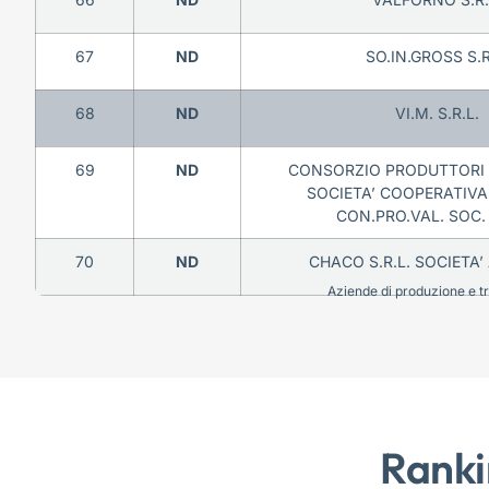
67
ND
SO.IN.GROSS S.R
68
ND
VI.M. S.R.L.
69
ND
CONSORZIO PRODUTTORI
SOCIETA’ COOPERATIVA
CON.PRO.VAL. SOC.
70
ND
CHACO S.R.L. SOCIETA’
Aziende di produzione e tra
Ranki