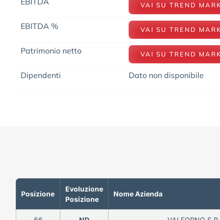
EBITDA
VAI SU TREND MAR
EBITDA %
VAI SU TREND MAR
Patrimonio netto
VAI SU TREND MAR
Dipendenti
Dato non disponibile
Evoluzione
Posizione
Nome Azienda
Posizione
66
ND
VALFORNO S.R.