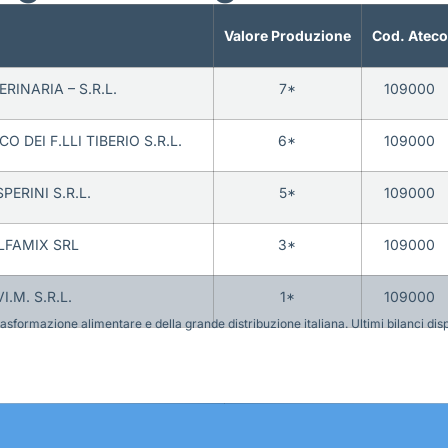
Valore Produzione
Cod. Ateco
ERINARIA – S.R.L.
7*
109000
 DEI F.LLI TIBERIO S.R.L.
6*
109000
PERINI S.R.L.
5*
109000
LFAMIX SRL
3*
109000
VI.M. S.R.L.
1*
109000
sformazione alimentare e della grande distribuzione italiana. Ultimi bilanci disponi