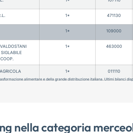
.L.
1*
471130
1*
109000
 VALDOSTANI
1*
463000
 SIGLABILE
 COOP.
 AGRICOLA
1*
011110
sformazione alimentare e della grande distribuzione italiana. Ultimi bilanci disponi
ng nella categoria merceo