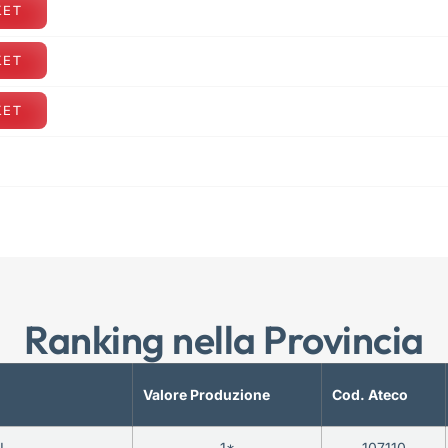
KET
KET
KET
Ranking nella Provincia
Valore Produzione
Cod. Ateco
L.
1*
107110