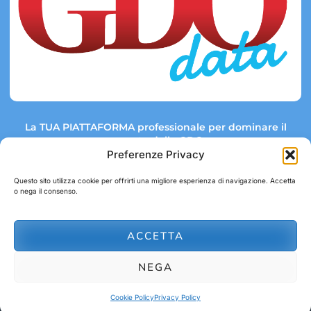
La TUA PIATTAFORMA professionale per dominare il
mercato della GDO.
Preferenze Privacy
Questo sito utilizza cookie per offrirti una migliore esperienza di navigazione. Accetta
o nega il consenso.
Link rapidi:
Contatti:
Tel: +39 051 082 8798
Mappa GDO
Trend Market
E-mail:
ACCETTA
abbonamenti@gdodata.it
Report GDO
NEGA
Privacy Policy
Cookie Policy
Cookie Policy
Privacy Policy
© 2026 GDOData.it - PR Italia Edizioni srl - P.Iva: 03044390353