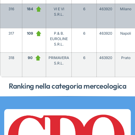
316
184
VI E VI
6
463920
Milano
S.R.L.
317
109
P.& B.
6
463920
Napoli
EUROLINE
S.R.L.
318
90
PRIMAVERA
6
463920
Prato
S.R.L.
Ranking nella categoria merceologica