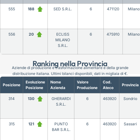
555
188
SED S.R.L.
6
471120
Milano
556
20
ECLISS
6
475910
Milano
MILANO
S.R.L.
Ranking nella Provincia
Aziende di produzione e trasformazione alimentare e della grande
distribuzione italiana. Ultimi bilanci disponibili, dati in migliaia di €.
Evoluzione
Nome
Valore
Cod.
Posizione
Provincia
Posizione
Azienda
Produzione
Ateco
314
130
GHERARDI
6
463920
Sondrio
S.R.L.
315
121
PUNTO
6
463920
Sassari
BAR S.R.L.