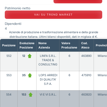
Patrimonio netto
VAI SU TREND MARKET
Dipendenti
4
Aziende di produzione e trasformazione alimentare e della grande
distribuzione italiana. Ultimi bilanci disponibili, dati in migliaia di €.
Evoluzione
Nome
Valore
Cod.
Posizione
Provinc
Posizione
Azienda
Produzione
Ateco
552
12
LINFA S.R.L.
6
463890
Milano
TRADE &
CONSULTING
553
35
LOPS ARREDI
6
475910
Milano
DI QUALITA’
S.P.A.
554
153
VI E VI S.R.L.
6
463920
Milano