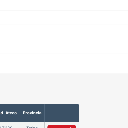
d. Ateco
Provincia
471120
Torino