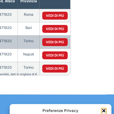
d. Ateco
Provincia
471920
Roma
VEDI DI PIÙ
471920
Bari
VEDI DI PIÙ
471920
Torino
VEDI DI PIÙ
471920
Napoli
VEDI DI PIÙ
471920
Torino
VEDI DI PIÙ
bili, dati in migliaia di €.
Contatti:
Preferenze Privacy