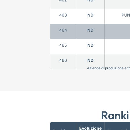
463
ND
PUN
464
ND
465
ND
466
ND
Aziende di produzione e tra
Ranki
Evoluzione