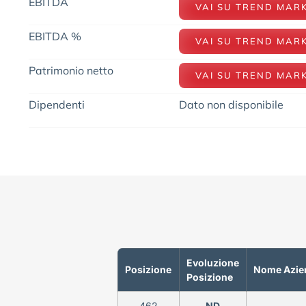
EBITDA
VAI SU TREND MAR
EBITDA %
VAI SU TREND MAR
Patrimonio netto
VAI SU TREND MAR
Dipendenti
Dato non disponibile
Evoluzione
Posizione
Nome Azie
Posizione
462
ND