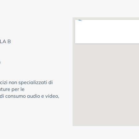
LA B
m
izi non specializzati di
ture per le
 di consumo audio e video,