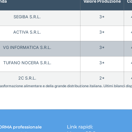
nda
Valore Produzione
Co
SEGIBA S.R.L.
3*
ACTIVA S.R.L.
3*
VG INFORMATICA S.R.L.
3*
TUFANO NOCERA S.R.L.
3*
2C S.R.L.
2*
sformazione alimentare e della grande distribuzione italiana. Ultimi bilanci disponi
Link rapidi:
ORMA professionale