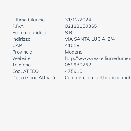
Ultimo bilancio
31/12/2024
P.IVA
02123150365
Forma giuridica
S.R.L.
Indirizzo
VIA SANTA LUCIA, 2/4
CAP
41018
Provincia
Modena
Website
http://www.vezzelliarredament
Telefono
059930262
Cod. ATECO
475910
Descrizione Attività
Commercio al dettaglio di mobi