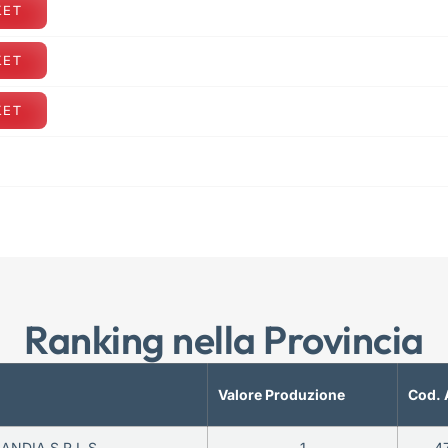
KET
KET
KET
Ranking nella Provincia
Valore Produzione
Cod. 
ANDIA S.R.L.S.
1
4