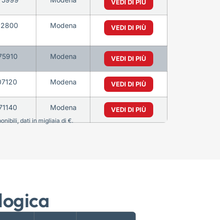
VEDI DI PIÙ
12800
Modena
VEDI DI PIÙ
75910
Modena
VEDI DI PIÙ
07120
Modena
VEDI DI PIÙ
71140
Modena
VEDI DI PIÙ
bili, dati in migliaia di €.
logica