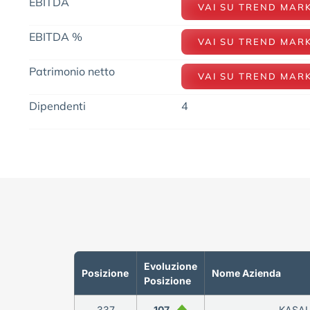
EBITDA
VAI SU TREND MAR
EBITDA %
VAI SU TREND MAR
Patrimonio netto
VAI SU TREND MAR
Dipendenti
4
Evoluzione
Posizione
Nome Azienda
Posizione
337
107
KASAL