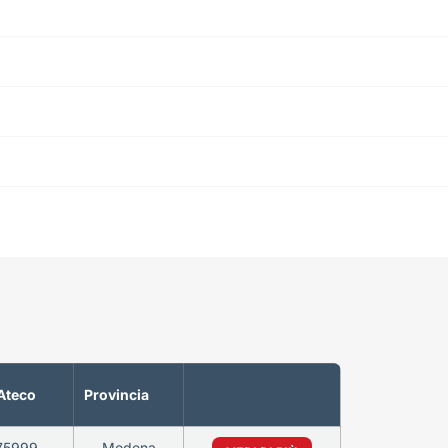
Ateco
Provincia
75999
Modena