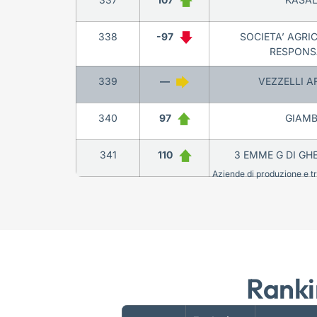
338
-97
SOCIETA’ AGRI
RESPONSA
339
—
VEZZELLI A
340
97
GIAMB
341
110
3 EMME G DI GHE
Aziende di produzione e tra
Ranki