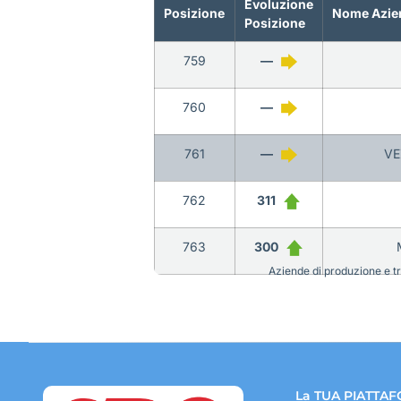
Evoluzione
Posizione
Nome Azie
Posizione
759
—
760
—
761
—
VE
762
311
763
300
Aziende di produzione e tra
La TUA PIATTAF