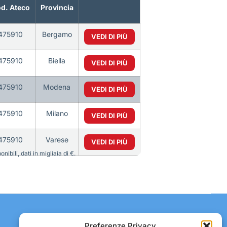
d. Ateco
Provincia
475910
Bergamo
VEDI DI PIÙ
475910
Biella
VEDI DI PIÙ
475910
Modena
VEDI DI PIÙ
475910
Milano
VEDI DI PIÙ
475910
Varese
VEDI DI PIÙ
bili, dati in migliaia di €.
Contatti:
Preferenze Privacy