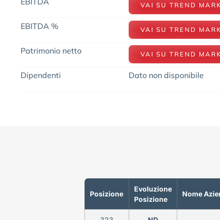
EBITDA
VAI SU TREND MAR
EBITDA %
VAI SU TREND MAR
Patrimonio netto
VAI SU TREND MAR
Dipendenti
Dato non disponibile
Evoluzione
Posizione
Nome Azie
Posizione
323
ND