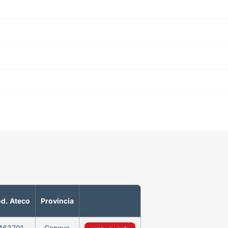
d. Ateco
Provincia
463701
Genova