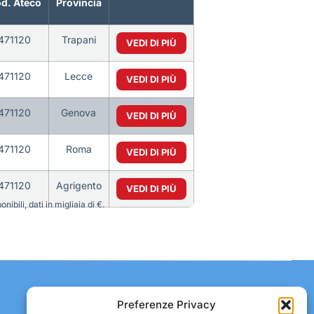
d. Ateco
Provincia
471120
Trapani
VEDI DI PIÙ
471120
Lecce
VEDI DI PIÙ
471120
Genova
VEDI DI PIÙ
471120
Roma
VEDI DI PIÙ
471120
Agrigento
VEDI DI PIÙ
bili, dati in migliaia di €.
Contatti:
Preferenze Privacy