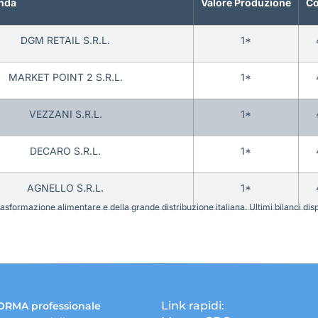
nda
Valore Produzione
Co
DGM RETAIL S.R.L.
1*
MARKET POINT 2 S.R.L.
1*
VEZZANI S.R.L.
1*
DECARO S.R.L.
1*
AGNELLO S.R.L.
1*
sformazione alimentare e della grande distribuzione italiana. Ultimi bilanci disponi
Link rapidi:
ORMA professionale