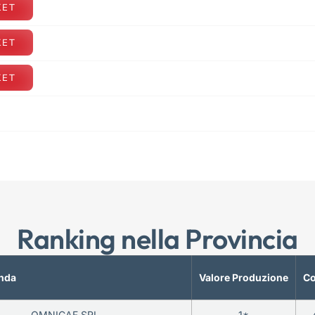
KET
KET
KET
Ranking nella Provincia
nda
Valore Produzione
Co
OMNICAF SRL
1*