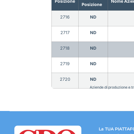
Posizione
Nome Azie
Posizione
2716
ND
2717
ND
2718
ND
2719
ND
2720
ND
Aziende di produzione e tra
La TUA PIATTAF