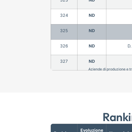
324
ND
325
ND
326
ND
D.
327
ND
Aziende di produzione e tra
Ranki
Evoluzione