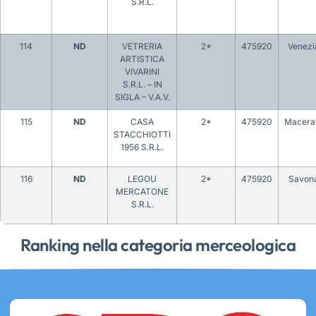
S.R.L.
114
ND
VETRERIA
2*
475920
Venezi
ARTISTICA
VIVARINI
S.R.L. – IN
SIGLA – V.A.V.
115
ND
CASA
2*
475920
Macera
STACCHIOTTI
1956 S.R.L.
116
ND
LEGOU
2*
475920
Savon
MERCATONE
S.R.L.
Ranking nella categoria merceologica