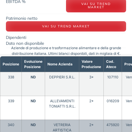
EBITDA %
VAI SU TREND
MARKET
Patrimonio netto
VAI SU TREND MARKET
Dipendenti
Dato non disponibile
Aziende di produzione e trasformazione alimentare e della grande
distribuzione italiana. Ultimi bilanci disponibili, dati in migliaia di €.
Evoluzione
Valore
Cod.
Posizione
Nome Azienda
Prov
Posizione
Produzione
Ateco
338
ND
DEPPIERI S.R.L.
3*
107110
Ven
339
ND
ALLEVAMENTI
2*
016209
Ven
TONIATTI S.R.L.
340
ND
VETRERIA
2*
475920
Ven
ARTISTICA