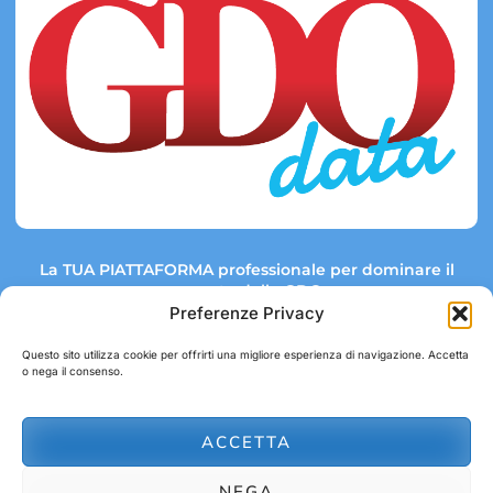
La TUA PIATTAFORMA professionale per dominare il
mercato della GDO.
Preferenze Privacy
Questo sito utilizza cookie per offrirti una migliore esperienza di navigazione. Accetta
o nega il consenso.
Link rapidi:
Contatti:
Tel: +39 051 082 8798
Mappa GDO
Trend Market
E-mail:
ACCETTA
abbonamenti@gdodata.it
Report GDO
NEGA