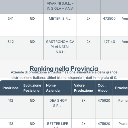
VIVARINI S.R.L. –
IN SIGLA – V.A.V.
341
ND
METERI S.R.L.
2*
472500
Ven
342
ND
GASTRONOMICA
2*
471140
Ven
PLAI NATAL
S.R.L.
Ranking nella Provincia
Aziende di produzione e trasformazione alimentare e della grande
distribuzione italiana. Ultimi bilanci disponibili, dati in migliaia di €.
Evoluzione
Nome
Valore
Cod.
Posizione
Provinc
Posizione
Azienda
Produzione
Ateco
112
ND
IDEA SHOP
3*
475920
Roma
S.R.L.
113
ND
BETTER LIFE
2*
475920
Prato