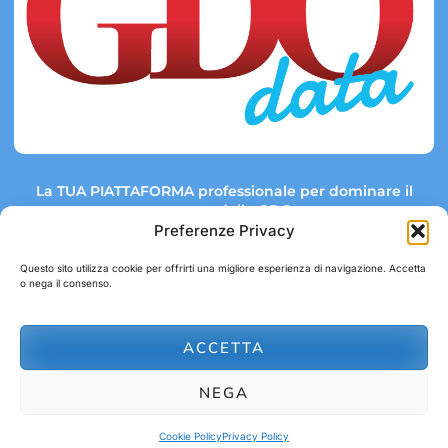
La TUA PIATTAFORMA professionale per dominare il
mercato della GDO.
Preferenze Privacy
Questo sito utilizza cookie per offrirti una migliore esperienza di navigazione. Accetta
o nega il consenso.
Link rapidi:
Contatti:
Tel: +39 051 082 8798
Mappa GDO
Trend Market
E-mail:
ACCETTA
abbonamenti@gdodata.it
Report GDO
NEGA
Privacy Policy
Cookie Policy
Cookie Policy
Privacy Policy
© 2026 GDOData.it - PR Italia Edizioni srl - P.Iva: 03044390353