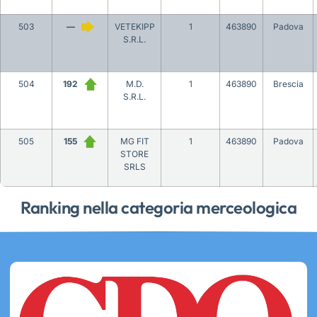
503
—
VETEKIPP
1
463890
Padova
S.R.L.
504
192
M.D.
1
463890
Brescia
S.R.L.
505
155
MG FIT
1
463890
Padova
STORE
SRLS
Ranking nella categoria merceologica