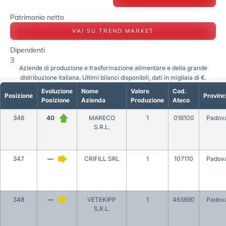
Patrimonio netto
VAI SU TREND MARKET
Dipendenti
3
Aziende di produzione e trasformazione alimentare e della grande
distribuzione italiana. Ultimi bilanci disponibili, dati in migliaia di €.
Evoluzione
Nome
Valore
Cod.
Posizione
Provinc
Posizione
Azienda
Produzione
Ateco
346
40
MARECO
1
016100
Padov
S.R.L.
347
—
CRIFILL SRL
1
107110
Padov
348
—
VETEKIPP
1
463890
Padov
S.R.L.