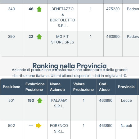
349
46
BENETAZZO
1
475230
Padov
&
BORTOLETTO
S.R.L.
350
22
MG FIT
1
463890
Padov
STORE SRLS
Ranking nella Provincia
Aziende di produzione e trasformazione alimentare e della grande
distribuzione italiana. Ultimi bilanci disponibili, dati in migliaia di €.
Evoluzione
Nome
Valore
Cod.
Posizione
Provincia
Posizione
Azienda
Produzione
Ateco
501
193
PALAMA’
1
463890
Lecce
S.R.L.
502
—
FORENCO
1
463890
Napoli
S.R.L.