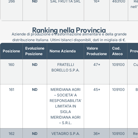
266
ND
SAL FRUTTA SRL
16*
463100
Re
nell
Ranking nella Provincia
Aziende di produzione e trasformazione alimentare e della grande
distribuzione italiana. Ultimi bilanci disponibili, dati in migliaia di €.
Evoluzione
Valore
Cod.
Posizione
Nome Azienda
Prov
Posizione
Produzione
Ateco
160
ND
FRATELLI
47*
109100
Cu
BORELLO S.P.A.
161
ND
MERIDIANA AGRI
45*
109100
B
– SOCIETA’ A
RESPONSABILITA’
LIMITATA IN
SIGLA
MERIDIANA AGRI
– S.R.L.
162
ND
VETAGRO S.P.A.
36*
109100
Re