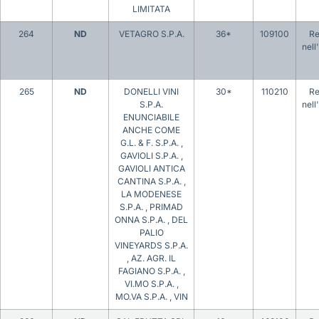
LIMITATA
264
ND
VETAGRO S.P.A.
36*
109100
Re
nell
265
ND
DONELLI VINI
30*
110210
Re
S.P.A.
nell
ENUNCIABILE
ANCHE COME
G.L. & F. S.P.A. ,
GAVIOLI S.P.A. ,
GAVIOLI ANTICA
CANTINA S.P.A. ,
LA MODENESE
S.P.A. , PRIMAD
ONNA S.P.A. , DEL
PALIO
VINEYARDS S.P.A.
, AZ. AGR. IL
FAGIANO S.P.A. ,
VI.MO S.P.A. ,
MO.VA S.P.A. , VIN