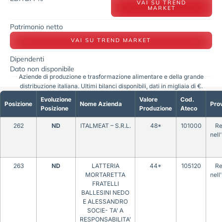
VAI SU TREND
MARKET
Patrimonio netto
VAI SU TREND MARKET
Dipendenti
Dato non disponibile
Aziende di produzione e trasformazione alimentare e della grande
distribuzione italiana. Ultimi bilanci disponibili, dati in migliaia di €.
Evoluzione
Valore
Cod.
Posizione
Nome Azienda
Prov
Posizione
Produzione
Ateco
262
ND
ITALMEAT – S.R.L.
48*
101000
Re
nell
263
ND
LATTERIA
44*
105120
Re
MORTARETTA
nell
FRATELLI
BALLESINI NEDO
E ALESSANDRO
SOCIE- TA’ A
RESPONSABILITA’