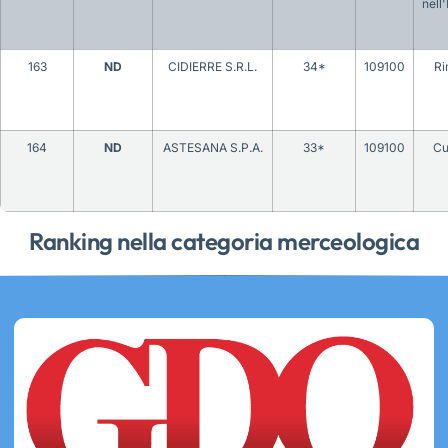
nell
163
ND
CIDIERRE S.R.L.
34*
109100
Ri
164
ND
ASTESANA S.P.A.
33*
109100
Cu
Ranking nella categoria merceologica