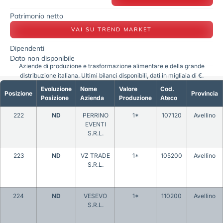
Patrimonio netto
VAI SU TREND MARKET
Dipendenti
Dato non disponibile
Aziende di produzione e trasformazione alimentare e della grande
distribuzione italiana. Ultimi bilanci disponibili, dati in migliaia di €.
Evoluzione
Nome
Valore
Cod.
Posizione
Provincia
Posizione
Azienda
Produzione
Ateco
222
ND
PERRINO
1*
107120
Avellino
EVENTI
S.R.L.
223
ND
VZ TRADE
1*
105200
Avellino
S.R.L.
224
ND
VESEVO
1*
110200
Avellino
S.R.L.