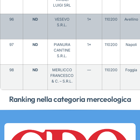
LUIGI SRL
96
ND
VESEVO
1*
110200
Avellino
S.R.L.
97
ND
PIANURA
1*
110200
Napoli
CANTINE
S.R.L.
98
ND
MERLICCO
—
110200
Foggia
FRANCESCO
& C. – S.R.L.
Ranking nella categoria merceologica