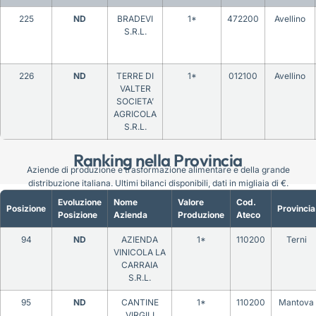
225
ND
BRADEVI
1*
472200
Avellino
S.R.L.
226
ND
TERRE DI
1*
012100
Avellino
VALTER
SOCIETA’
AGRICOLA
S.R.L.
Ranking nella Provincia
Aziende di produzione e trasformazione alimentare e della grande
distribuzione italiana. Ultimi bilanci disponibili, dati in migliaia di €.
Evoluzione
Nome
Valore
Cod.
Posizione
Provincia
Posizione
Azienda
Produzione
Ateco
94
ND
AZIENDA
1*
110200
Terni
VINICOLA LA
CARRAIA
S.R.L.
95
ND
CANTINE
1*
110200
Mantova
VIRGILI