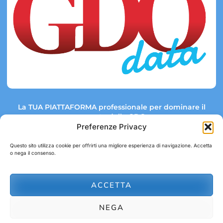
La TUA PIATTAFORMA professionale per dominare il
mercato della GDO.
Preferenze Privacy
Questo sito utilizza cookie per offrirti una migliore esperienza di navigazione. Accetta
o nega il consenso.
Link rapidi:
Contatti:
Tel: +39 051 082 8798
Mappa GDO
Trend Market
E-mail:
ACCETTA
abbonamenti@gdodata.it
Report GDO
NEGA