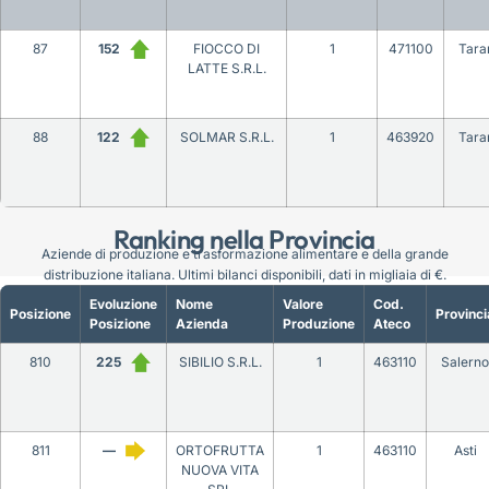
87
152
FIOCCO DI
1
471100
Tara
LATTE S.R.L.
88
122
SOLMAR S.R.L.
1
463920
Tara
Ranking nella Provincia
Aziende di produzione e trasformazione alimentare e della grande
distribuzione italiana. Ultimi bilanci disponibili, dati in migliaia di €.
Evoluzione
Nome
Valore
Cod.
Posizione
Provinci
Posizione
Azienda
Produzione
Ateco
810
225
SIBILIO S.R.L.
1
463110
Salerno
811
—
ORTOFRUTTA
1
463110
Asti
NUOVA VITA