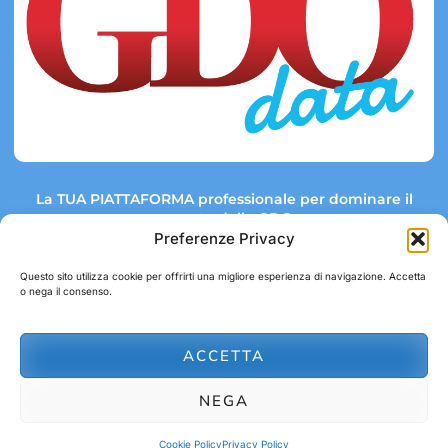
La TUA PIATTAFORMA professionale per dominare il
mercato della GDO.
Preferenze Privacy
Questo sito utilizza cookie per offrirti una migliore esperienza di navigazione. Accetta
o nega il consenso.
Link rapidi:
Contatti:
Tel: +39 051 082 8798
Mappa GDO
Trend Market
E-mail:
ACCETTA
abbonamenti@gdodata.it
Report GDO
NEGA
Privacy Policy
Cookie Policy
Cookie Policy
Privacy Policy