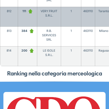
SRL
812
111
VERY FRUIT
1
463110
Taranto
S.R.L.
813
384
R.B.
1
463110
Milano
SERVICES
SRL
814
200
LE ISOLE
1
463110
Ragusa
S.R.L.
Ranking nella categoria merceologica