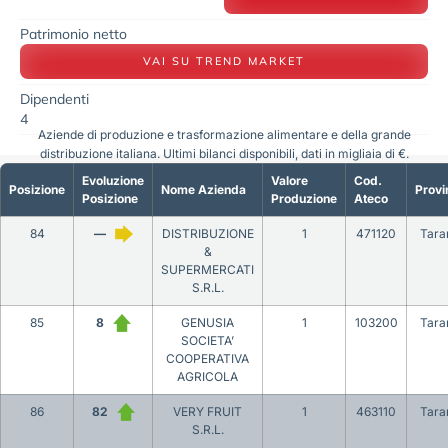
Patrimonio netto
VAI SU TREND MARKET
Dipendenti
4
Aziende di produzione e trasformazione alimentare e della grande
distribuzione italiana. Ultimi bilanci disponibili, dati in migliaia di €.
Evoluzione
Valore
Cod.
Posizione
Nome Azienda
Provi
Posizione
Produzione
Ateco
84
—
DISTRIBUZIONE
1
471120
Tara
&
SUPERMERCATI
S.R.L.
85
8
GENUSIA
1
103200
Tara
SOCIETA’
COOPERATIVA
AGRICOLA
86
82
VERY FRUIT
1
463110
Tara
S.R.L.