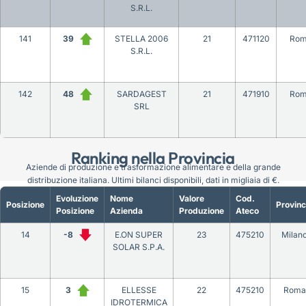
S.R.L.
141
39
STELLA 2006
21
471120
Ro
S.R.L.
142
48
SARDAGEST
21
471910
Ro
SRL
Ranking nella Provincia
Aziende di produzione e trasformazione alimentare e della grande
distribuzione italiana. Ultimi bilanci disponibili, dati in migliaia di €.
Evoluzione
Nome
Valore
Cod.
Posizione
Provinc
Posizione
Azienda
Produzione
Ateco
14
-8
E.ON SUPER
23
475210
Milan
SOLAR S.P.A.
15
3
ELLESSE
22
475210
Roma
IDROTERMICA