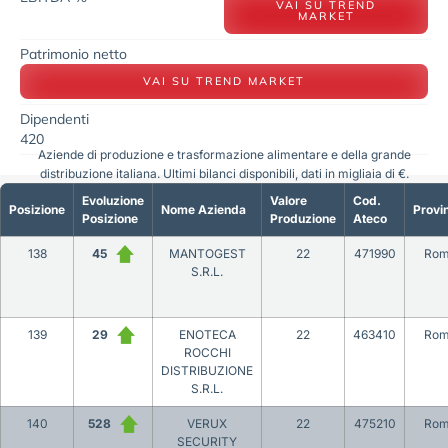
VAI SU TREND
MARKET
Patrimonio netto
VAI SU TREND MARKET
Dipendenti
420
Aziende di produzione e trasformazione alimentare e della grande
distribuzione italiana. Ultimi bilanci disponibili, dati in migliaia di €.
Evoluzione
Valore
Cod.
Posizione
Nome Azienda
Provi
Posizione
Produzione
Ateco
138
45
MANTOGEST
22
471990
Ro
S.R.L.
139
29
ENOTECA
22
463410
Ro
ROCCHI
DISTRIBUZIONE
S.R.L.
140
528
VERUX
22
475210
Ro
SECURITY