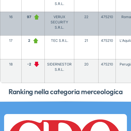
S.R.L.
16
97
VERUX
22
475210
Roma
SECURITY
S.R.L.
17
2
TEC S.R.L.
21
475210
L'Aquil
18
-2
SIDERNESTOR
20
475210
Perugi
S.R.L.
Ranking nella categoria merceologica