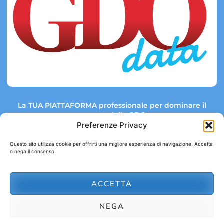
La TUA PIATTAFORMA professionale per dominare il
mercato della GDO.
Preferenze Privacy
Questo sito utilizza cookie per offrirti una migliore esperienza di navigazione. Accetta
o nega il consenso.
Link rapidi:
Contatti:
Tel: +39 051 082 8798
Mappa GDO
Trend Market
E-mail:
ACCETTA
abbonamenti@gdodata.it
Report GDO
NEGA