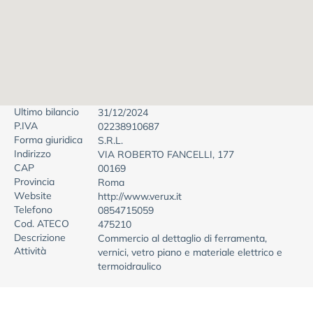
Ultimo bilancio
31/12/2024
P.IVA
02238910687
Forma giuridica
S.R.L.
Indirizzo
VIA ROBERTO FANCELLI, 177
CAP
00169
Provincia
Roma
Website
http://www.verux.it
Telefono
0854715059
Cod. ATECO
475210
Descrizione
Commercio al dettaglio di ferramenta,
Attività
vernici, vetro piano e materiale elettrico e
termoidraulico