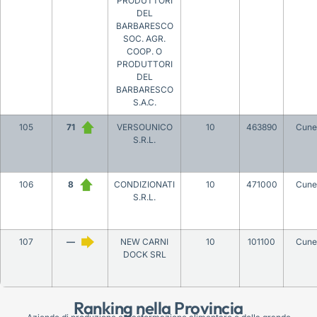
PRODUTTORI
DEL
BARBARESCO
SOC. AGR.
COOP. O
PRODUTTORI
DEL
BARBARESCO
S.A.C.
105
71
VERSOUNICO
10
463890
Cune
S.R.L.
106
8
CONDIZIONATI
10
471000
Cune
S.R.L.
107
—
NEW CARNI
10
101100
Cune
DOCK SRL
Ranking nella Provincia