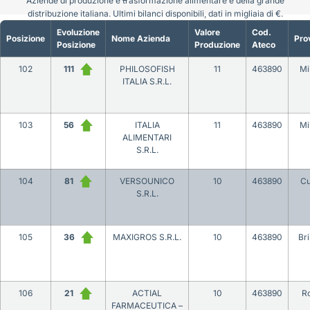
Aziende di produzione e trasformazione alimentare e della grande
distribuzione italiana. Ultimi bilanci disponibili, dati in migliaia di €.
Evoluzione
Valore
Cod.
Posizione
Nome Azienda
Pro
Posizione
Produzione
Ateco
102
111
PHILOSOFISH
11
463890
Mi
ITALIA S.R.L.
103
56
ITALIA
11
463890
Mi
ALIMENTARI
S.R.L.
104
81
VERSOUNICO
10
463890
C
S.R.L.
105
36
MAXIGROS S.R.L.
10
463890
Bri
106
21
ACTIAL
10
463890
R
FARMACEUTICA –