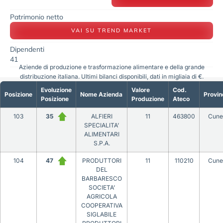
Patrimonio netto
VAI SU TREND MARKET
Dipendenti
41
Aziende di produzione e trasformazione alimentare e della grande
distribuzione italiana. Ultimi bilanci disponibili, dati in migliaia di €.
Evoluzione
Valore
Cod.
Posizione
Nome Azienda
Provin
Posizione
Produzione
Ateco
103
35
ALFIERI
11
463800
Cune
SPECIALITA’
ALIMENTARI
S.P.A.
104
47
PRODUTTORI
11
110210
Cune
DEL
BARBARESCO
SOCIETA’
AGRICOLA
COOPERATIVA
SIGLABILE