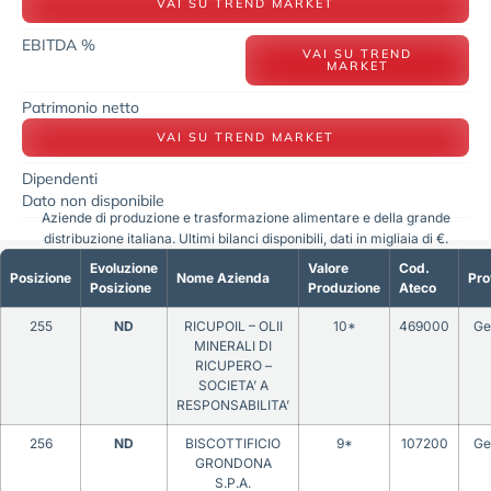
VAI SU TREND MARKET
EBITDA %
VAI SU TREND
MARKET
Patrimonio netto
VAI SU TREND MARKET
Dipendenti
Dato non disponibile
Aziende di produzione e trasformazione alimentare e della grande
distribuzione italiana. Ultimi bilanci disponibili, dati in migliaia di €.
Evoluzione
Valore
Cod.
Posizione
Nome Azienda
Pro
Posizione
Produzione
Ateco
255
ND
RICUPOIL – OLII
10*
469000
Ge
MINERALI DI
RICUPERO –
SOCIETA’ A
RESPONSABILITA’
256
ND
BISCOTTIFICIO
9*
107200
Ge
GRONDONA
S.P.A.