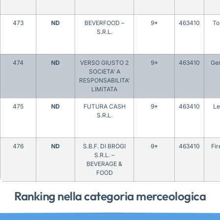
473
ND
BEVERFOOD –
9*
463410
To
S.R.L.
474
ND
VERSO GIUSTO 2
9*
463410
Ge
SOCIETA’ A
RESPONSABILITA’
LIMITATA
475
ND
FUTURA CASH
9*
463410
Le
S.R.L.
476
ND
S.B.F. DI BROGI
9*
463410
Fir
S.R.L. –
BEVERAGE &
FOOD
Ranking nella categoria merceologica