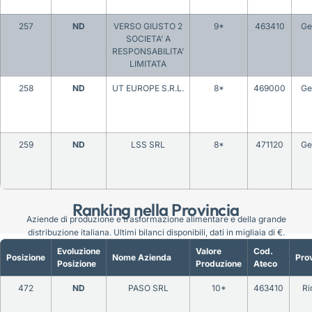
257
ND
VERSO GIUSTO 2
9*
463410
Ge
SOCIETA’ A
RESPONSABILITA’
LIMITATA
258
ND
UT EUROPE S.R.L.
8*
469000
Ge
259
ND
LSS SRL
8*
471120
Ge
Ranking nella Provincia
Aziende di produzione e trasformazione alimentare e della grande
distribuzione italiana. Ultimi bilanci disponibili, dati in migliaia di €.
Evoluzione
Valore
Cod.
Posizione
Nome Azienda
Prov
Posizione
Produzione
Ateco
472
ND
PASO SRL
10*
463410
Ri