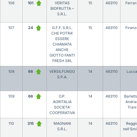
106
101
VERITAS
15
463110
Ferrar
BIOFRUTTA –
S.R.L.
107
24
G.F.F. S.R.L.
15
463110
Firenz
CHE POTRA’
ESSERE
CHIAMATA
ANCHE
GIOTTO FANTI
FRESH SRL
108
66
VERSILFUNGO
14
463110
Lucc
S.P.A.
109
66
O.P.
14
463110
Barlett
AGRITALIA
Andria
SOCIETA’
Trani
COOPERATIVA
110
315
MAGNANI
14
463110
Reggi
S.R.L.
nell'Emi