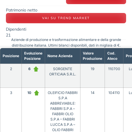
Patrimonio netto
VAI SU TREND MARKET
Dipendenti
21
Aziende di produzione e trasformazione alimentare e della grande
distribuzione italiana. Ultimi bilanci disponibili, dati in migliaia di €.
Evoluzione
Valore
Cod.
Posizione
Nome Azienda
Pro
Posizione
Produzione
Ateco
2
6
SORGENTE
19
110700
L
ORTICAIA S.R.L.
3
10
OLEIFICIO FABBRI
14
104110
L
S.P.A
ABBREVIABILE:
FABBRI S.P.A –
FABBRI OLIO
S.P.A – FABBRI
LUCCA S.P.A –
OLIO FABBRI