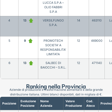
LUCCA S.P.A –
OLIO FABBRI
S.P.A
4
13
VERSILFUNGO
14
463110
L
S.P.A.
5
9
PROMOTECH
12
469000
L
SOCIETA’ A
RESPONSABILITA’
LIMITATA
6
13
SALBEC DI
12
471140
L
BAIOCCHI – S.R.L.
Ranking nella Provincia
Aziende di produzione e trasformazione alimentare e della grande
distribuzione italiana. Ultimi bilanci disponibili, dati in migliaia di €.
Evoluzione
Nome
Valore
Cod.
Posizione
Provinc
Posizione
Azienda
Produzione
Ateco