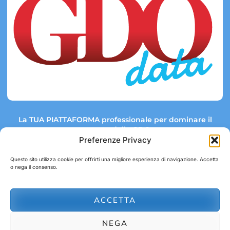
La TUA PIATTAFORMA professionale per dominare il
mercato della GDO.
Preferenze Privacy
Questo sito utilizza cookie per offrirti una migliore esperienza di navigazione. Accetta
o nega il consenso.
Link rapidi:
Contatti:
Tel: +39 051 082 8798
Mappa GDO
Trend Market
E-mail:
ACCETTA
abbonamenti@gdodata.it
Report GDO
NEGA