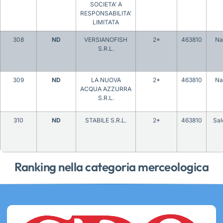
SOCIETA’ A
RESPONSABILITA’
LIMITATA
308
ND
VERSIANOFISH
2*
463810
Na
S.R.L.
309
ND
LA NUOVA
2*
463810
Na
ACQUA AZZURRA
S.R.L.
310
ND
STABILE S.R.L.
2*
463810
Sal
Ranking nella categoria merceologica