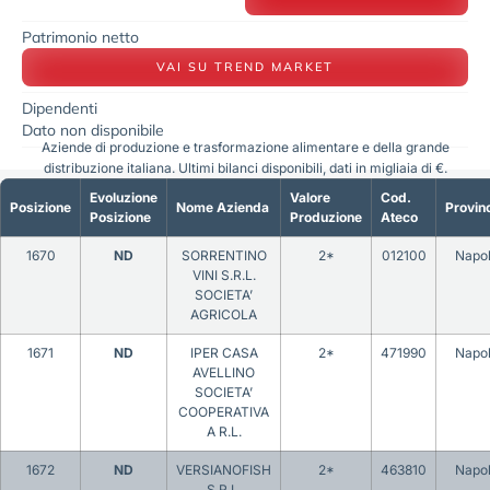
Patrimonio netto
VAI SU TREND MARKET
Dipendenti
Dato non disponibile
Aziende di produzione e trasformazione alimentare e della grande
distribuzione italiana. Ultimi bilanci disponibili, dati in migliaia di €.
Evoluzione
Valore
Cod.
Posizione
Nome Azienda
Provin
Posizione
Produzione
Ateco
1670
ND
SORRENTINO
2*
012100
Napol
VINI S.R.L.
SOCIETA’
AGRICOLA
1671
ND
IPER CASA
2*
471990
Napol
AVELLINO
SOCIETA’
COOPERATIVA
A R.L.
1672
ND
VERSIANOFISH
2*
463810
Napol
S.R.L.