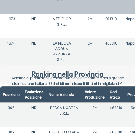
1673
ND
MEDIFLOR
2*
011310
Napol
S.R.L.
1674
ND
LA NUOVA
2*
463810
Napol
ACQUA
AZZURRA
S.R.L.
Ranking nella Provincia
Aziende di produzione e trasformazione alimentare e della grande
distribuzione italiana. Ultimi bilanci disponibili, dati in migliaia di €.
Evoluzione
Valore
Cod.
Posizione
Nome Azienda
Prov
Posizione
Produzione
Ateco
306
ND
PESCA NOSTRA
2*
463810
R
S.R.L.
307
ND
EFFETTO MARE –
2*
463810
Mi