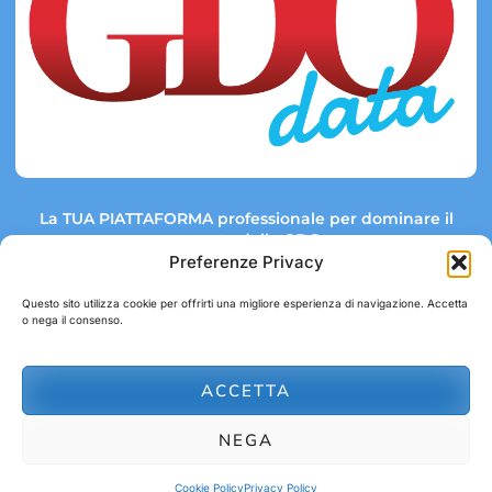
La TUA PIATTAFORMA professionale per dominare il
mercato della GDO.
Preferenze Privacy
Questo sito utilizza cookie per offrirti una migliore esperienza di navigazione. Accetta
o nega il consenso.
Link rapidi:
Contatti:
Tel: +39 051 082 8798
Mappa GDO
Trend Market
E-mail:
ACCETTA
abbonamenti@gdodata.it
Report GDO
NEGA
Privacy Policy
Cookie Policy
Cookie Policy
Privacy Policy