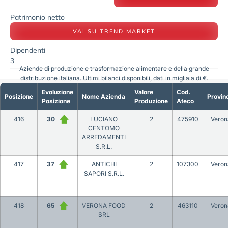
Patrimonio netto
VAI SU TREND MARKET
Dipendenti
3
Aziende di produzione e trasformazione alimentare e della grande
distribuzione italiana. Ultimi bilanci disponibili, dati in migliaia di €.
Evoluzione
Valore
Cod.
Posizione
Nome Azienda
Provin
Posizione
Produzione
Ateco
416
30
LUCIANO
2
475910
Veron
CENTOMO
ARREDAMENTI
S.R.L.
417
37
ANTICHI
2
107300
Veron
SAPORI S.R.L.
418
65
VERONA FOOD
2
463110
Veron
SRL