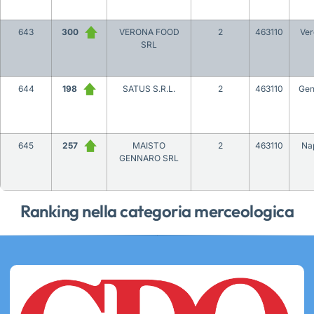
643
300
VERONA FOOD
2
463110
Ver
SRL
644
198
SATUS S.R.L.
2
463110
Gen
645
257
MAISTO
2
463110
Nap
GENNARO SRL
Ranking nella categoria merceologica