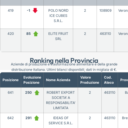
419
-1
POLO NORD
2
108909
Veron
ICE CUBES
S.R.L.
420
85
ELITE FRUIT
2
463110
Veron
SRL
Ranking nella Provincia
Aziende di produzione e trasformazione alimentare e della grande
distribuzione italiana. Ultimi bilanci disponibili, dati in migliaia di €.
Evoluzione
Valore
Cod.
Posizione
Nome Azienda
Prov
Posizione
Produzione
Ateco
641
250
ROBERT EXPORT
2
463110
Ba
SOCIETA’ A
RESPONSABILITA’
LIMITATA
642
291
IDEAS OF
2
463110
Bre
SERVICE S.R.L.