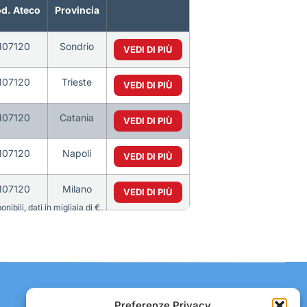
d. Ateco
Provincia
107120
Sondrio
VEDI DI PIÙ
107120
Trieste
VEDI DI PIÙ
107120
Catania
VEDI DI PIÙ
107120
Napoli
VEDI DI PIÙ
107120
Milano
VEDI DI PIÙ
bili, dati in migliaia di €.
Contatti:
Preferenze Privacy