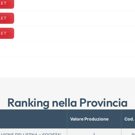
KET
KET
KET
Ranking nella Provincia
Valore Produzione
Cod.
 VIGNE DELL’ETNA – SOCIETA’
1
0