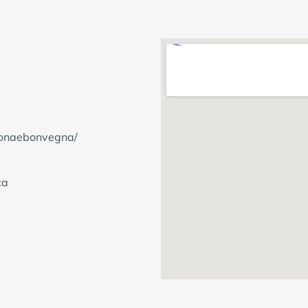
ronaebonvegna/
ca