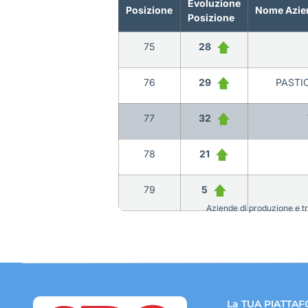
Evoluzione
Posizione
Nome Azie
Posizione
75
28
76
29
PASTIC
77
32
78
21
79
5
Aziende di produzione e tra
La TUA PIATTAF