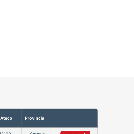
 Ateco
Provincia
12100
Catania