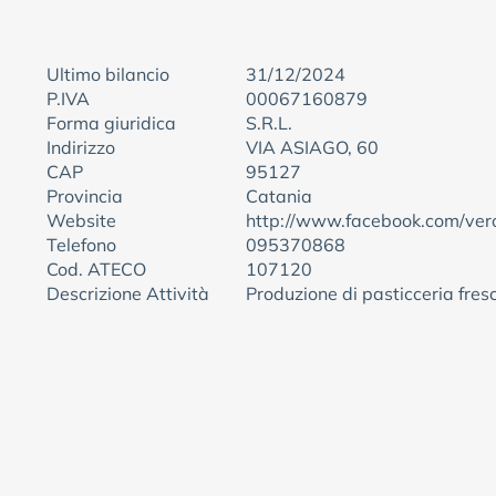
Ultimo bilancio
31/12/2024
P.IVA
00067160879
Forma giuridica
S.R.L.
Indirizzo
VIA ASIAGO, 60
CAP
95127
Provincia
Catania
Website
http://www.facebook.com/ve
Telefono
095370868
Cod. ATECO
107120
Descrizione Attività
Produzione di pasticceria fres