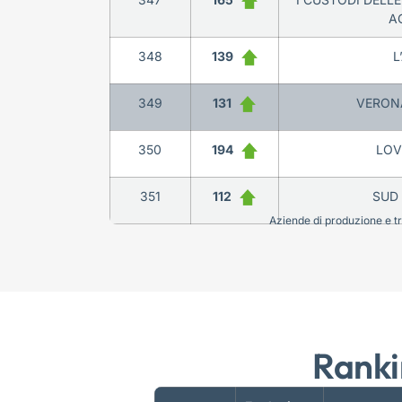
A
348
139
L
349
131
VERON
350
194
LOV
351
112
SUD 
Aziende di produzione e tra
Ranki