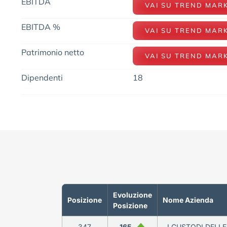
EBITDA
VAI SU TREND MAR
EBITDA %
VAI SU TREND MAR
Patrimonio netto
VAI SU TREND MAR
Dipendenti
18
Evoluzione
Posizione
Nome Azienda
Posizione
347
165
I CUSTODI DELLE