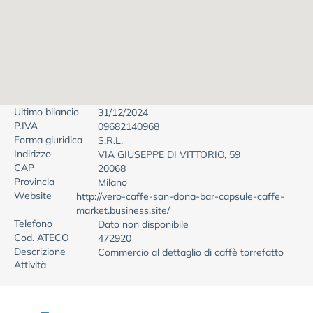
Ultimo bilancio
31/12/2024
P.IVA
09682140968
Forma giuridica
S.R.L.
Indirizzo
VIA GIUSEPPE DI VITTORIO, 59
CAP
20068
Provincia
Milano
Website
http://vero-caffe-san-dona-bar-capsule-caffe-
market.business.site/
Telefono
Dato non disponibile
Cod. ATECO
472920
Descrizione
Commercio al dettaglio di caffè torrefatto
Attività