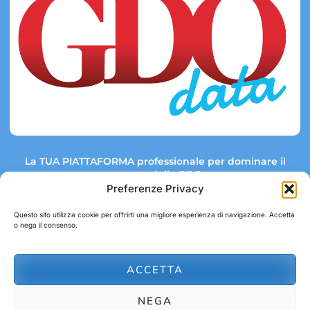
La TUA PIATTAFORMA professionale per dominare il
mercato della GDO.
Preferenze Privacy
Questo sito utilizza cookie per offrirti una migliore esperienza di navigazione. Accetta
o nega il consenso.
Link rapidi:
Contatti:
Tel: +39 051 082 8798
Mappa GDO
Trend Market
E-mail:
ACCETTA
abbonamenti@gdodata.it
Report GDO
NEGA