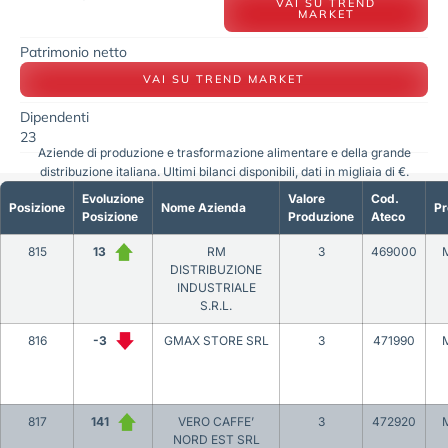
VAI SU TREND
MARKET
Patrimonio netto
VAI SU TREND MARKET
Dipendenti
23
Aziende di produzione e trasformazione alimentare e della grande
distribuzione italiana. Ultimi bilanci disponibili, dati in migliaia di €.
Evoluzione
Valore
Cod.
Posizione
Nome Azienda
Pr
Posizione
Produzione
Ateco
815
13
RM
3
469000
DISTRIBUZIONE
INDUSTRIALE
S.R.L.
816
-3
GMAX STORE SRL
3
471990
817
141
VERO CAFFE’
3
472920
NORD EST SRL