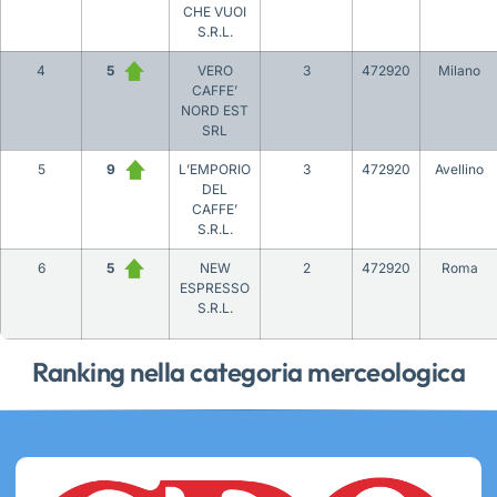
CHE VUOI
S.R.L.
4
5
VERO
3
472920
Milano
CAFFE’
NORD EST
SRL
5
9
L’EMPORIO
3
472920
Avellino
DEL
CAFFE’
S.R.L.
6
5
NEW
2
472920
Roma
ESPRESSO
S.R.L.
Ranking nella categoria merceologica