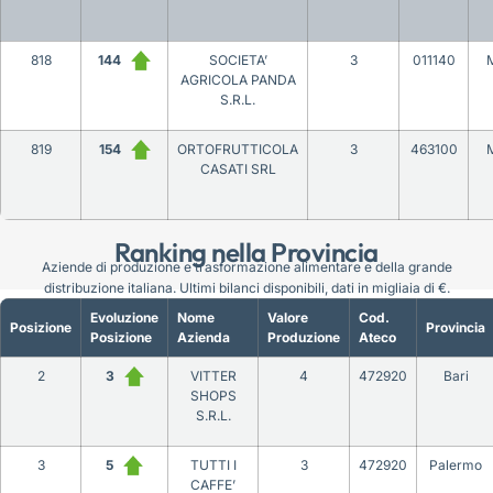
818
144
SOCIETA’
3
011140
AGRICOLA PANDA
S.R.L.
819
154
ORTOFRUTTICOLA
3
463100
CASATI SRL
Ranking nella Provincia
Aziende di produzione e trasformazione alimentare e della grande
distribuzione italiana. Ultimi bilanci disponibili, dati in migliaia di €.
Evoluzione
Nome
Valore
Cod.
Posizione
Provincia
Posizione
Azienda
Produzione
Ateco
2
3
VITTER
4
472920
Bari
SHOPS
S.R.L.
3
5
TUTTI I
3
472920
Palermo
CAFFE’