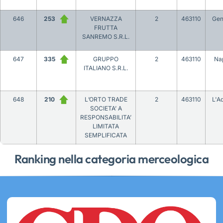
646
253
VERNAZZA
2
463110
Gen
FRUTTA
SANREMO S.R.L.
647
335
GRUPPO
2
463110
Nap
ITALIANO S.R.L.
648
210
L’ORTO TRADE
2
463110
L'Aq
SOCIETA’ A
RESPONSABILITA’
LIMITATA
SEMPLIFICATA
Ranking nella categoria merceologica