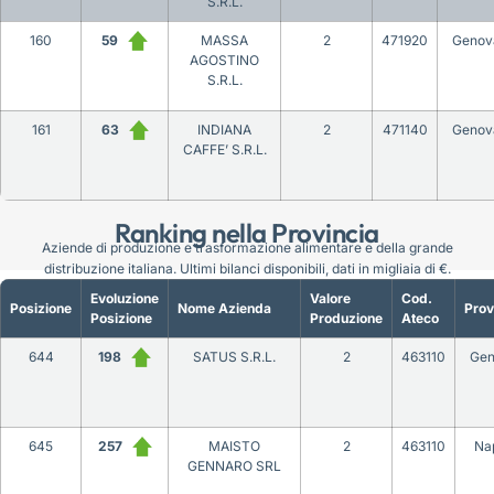
S.R.L.
160
59
MASSA
2
471920
Genov
AGOSTINO
S.R.L.
161
63
INDIANA
2
471140
Genov
CAFFE’ S.R.L.
Ranking nella Provincia
Aziende di produzione e trasformazione alimentare e della grande
distribuzione italiana. Ultimi bilanci disponibili, dati in migliaia di €.
Evoluzione
Valore
Cod.
Posizione
Nome Azienda
Prov
Posizione
Produzione
Ateco
644
198
SATUS S.R.L.
2
463110
Gen
645
257
MAISTO
2
463110
Nap
GENNARO SRL