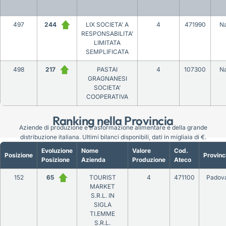
497
244
LIX SOCIETA’ A
4
471990
Na
RESPONSABILITA’
LIMITATA
SEMPLIFICATA
498
217
PASTAI
4
107300
Na
GRAGNANESI
SOCIETA’
COOPERATIVA
Ranking nella Provincia
Aziende di produzione e trasformazione alimentare e della grande
distribuzione italiana. Ultimi bilanci disponibili, dati in migliaia di €.
Evoluzione
Nome
Valore
Cod.
Posizione
Provinc
Posizione
Azienda
Produzione
Ateco
152
65
TOURIST
4
471100
Padov
MARKET
S.R.L. IN
SIGLA
TI.EMME
S.R.L.