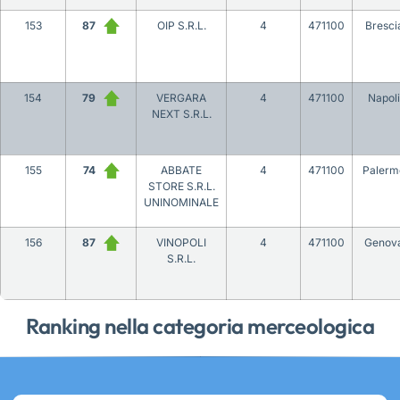
153
87
OIP S.R.L.
4
471100
Bresci
154
79
VERGARA
4
471100
Napoli
NEXT S.R.L.
155
74
ABBATE
4
471100
Palerm
STORE S.R.L.
UNINOMINALE
156
87
VINOPOLI
4
471100
Genov
S.R.L.
Ranking nella categoria merceologica