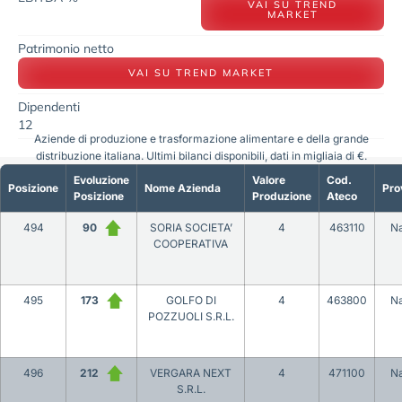
VAI SU TREND
MARKET
Patrimonio netto
VAI SU TREND MARKET
Dipendenti
12
Aziende di produzione e trasformazione alimentare e della grande
distribuzione italiana. Ultimi bilanci disponibili, dati in migliaia di €.
Evoluzione
Valore
Cod.
Posizione
Nome Azienda
Pro
Posizione
Produzione
Ateco
494
90
SORIA SOCIETA’
4
463110
Na
COOPERATIVA
495
173
GOLFO DI
4
463800
Na
POZZUOLI S.R.L.
496
212
VERGARA NEXT
4
471100
Na
S.R.L.