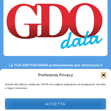
La TUA PIATTAFORMA professionale per dominare il
mercato della GDO.
Preferenze Privacy
Questo sito utilizza cookie per offrirti una migliore esperienza di navigazione. Accetta
o nega il consenso.
Link rapidi:
Contatti:
Tel: +39 051 082 8798
Mappa GDO
Trend Market
E-mail:
ACCETTA
abbonamenti@gdodata.it
Report GDO