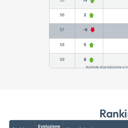
56
2
57
-6
58
5
59
8
Aziende di produzione e tra
Ranki
Evoluzione