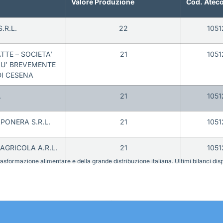
Valore Produzione
Cod. Atec
.R.L.
22
1051
TE – SOCIETA’
21
1051
IU’ BREVEMENTE
DI CESENA
.
21
1051
PONERA S.R.L.
21
1051
AGRICOLA A.R.L.
21
1051
sformazione alimentare e della grande distribuzione italiana. Ultimi bilanci disponi