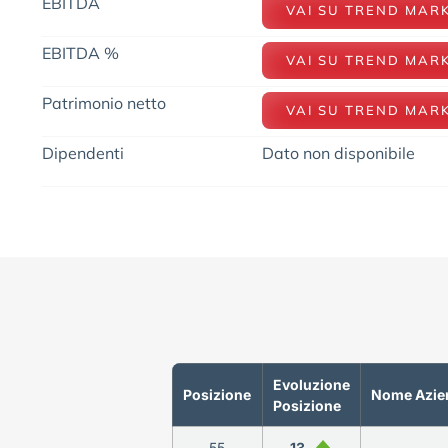
EBITDA
VAI SU TREND MAR
EBITDA %
VAI SU TREND MAR
Patrimonio netto
VAI SU TREND MAR
Dipendenti
Dato non disponibile
Evoluzione
Posizione
Nome Azie
Posizione
55
13