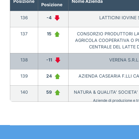
Posizione
Nome Azienda
Posizione
136
-4
LATTICINI IOVINE S
137
15
CONSORZIO PRODUTTORI LAT
AGRICOLA COOPERATIVA O P
CENTRALE DEL LATTE 
138
-11
VERENA S.R.L
139
24
AZIENDA CASEARIA F.LLI CA
140
59
NATURA & QUALITA’ SOCIETA’ 
Aziende di produzione e tra