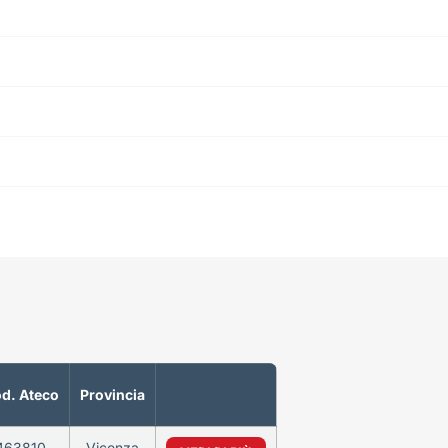
d. Ateco
Provincia
463810
Vicenza