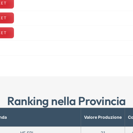
KET
KET
KET
Ranking nella Provincia
nda
Valore Produzione
Co
HF SRL
21