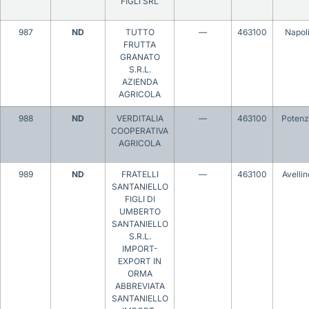
FIGLI SRL
987
ND
TUTTO
—
463100
Napol
FRUTTA
GRANATO
S.R.L.
AZIENDA
AGRICOLA
988
ND
VERDITALIA
—
463100
Potenz
COOPERATIVA
AGRICOLA
989
ND
FRATELLI
—
463100
Avellin
SANTANIELLO
FIGLI DI
UMBERTO
SANTANIELLO
S.R.L.
IMPORT-
EXPORT IN
ORMA
ABBREVIATA
SANTANIELLO