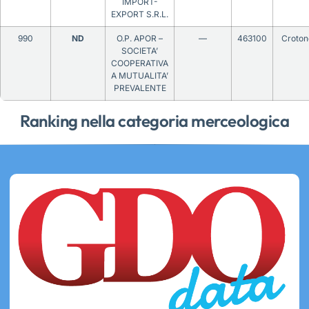
IMPORT-
EXPORT S.R.L.
990
ND
O.P. APOR –
—
463100
Croton
SOCIETA’
COOPERATIVA
A MUTUALITA’
PREVALENTE
Ranking nella categoria merceologica