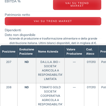
EBITDA %
VAI SU TREND
MARKET
Patrimonio netto
VAI SU TREND MARKET
Dipendenti
Dato non disponibile
Aziende di produzione e trasformazione alimentare e della grande
distribuzione italiana. Ultimi bilanci disponibili, dati in migliaia di €.
Evoluzione
Valore
Cod.
Posizione
Nome Azienda
Prov
Posizione
Produzione
Ateco
207
ND
DA.LI.LA. BIO –
—
011310
Pot
SOCIETA’
AGRICOLA A
RESPONSABILITA’
LIMITATA
208
ND
TOMATO GOLD
—
011310
Pot
SOCIETA’
COOPERATIVA
AGRICOLA A
RESPONSABILITA’