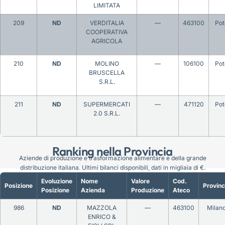
LIMITATA
209
ND
VERDITALIA
—
463100
Pot
COOPERATIVA
AGRICOLA
210
ND
MOLINO
—
106100
Pot
BRUSCELLA
S.R.L.
211
ND
SUPERMERCATI
—
471120
Pot
2.0 S.R.L.
Ranking nella Provincia
Aziende di produzione e trasformazione alimentare e della grande
distribuzione italiana. Ultimi bilanci disponibili, dati in migliaia di €.
Evoluzione
Nome
Valore
Cod.
Posizione
Provinc
Posizione
Azienda
Produzione
Ateco
986
ND
MAZZOLA
—
463100
Milan
ENRICO &