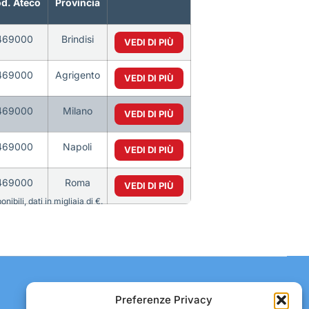
d. Ateco
Provincia
469000
Brindisi
VEDI DI PIÙ
469000
Agrigento
VEDI DI PIÙ
469000
Milano
VEDI DI PIÙ
469000
Napoli
VEDI DI PIÙ
469000
Roma
VEDI DI PIÙ
bili, dati in migliaia di €.
Contatti:
Preferenze Privacy