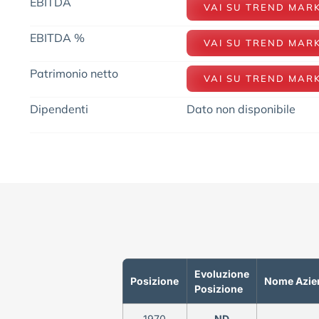
EBITDA
VAI SU TREND MAR
EBITDA %
VAI SU TREND MAR
Patrimonio netto
VAI SU TREND MAR
Dipendenti
Dato non disponibile
Evoluzione
Posizione
Nome Azie
Posizione
1970
ND