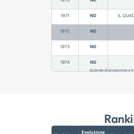
1971
ND
IL QUA
1972
ND
1973
ND
1974
ND
Aziende di produzione e tra
Ranki
Evoluzione