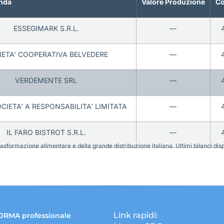
nda
Valore Produzione
Co
ESSEGIMARK S.R.L.
—
IETA’ COOPERATIVA BELVEDERE
—
VERDEMENTE SRL
—
CIETA’ A RESPONSABILITA’ LIMITATA
—
IL FARO BISTROT S.R.L.
—
sformazione alimentare e della grande distribuzione italiana. Ultimi bilanci disponi
Link rapidi:
ORMA professionale