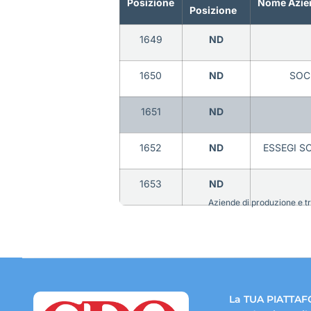
Posizione
Nome Azie
Posizione
1649
ND
1650
ND
SOC
1651
ND
1652
ND
ESSEGI SO
1653
ND
Aziende di produzione e tra
La TUA PIATTAF