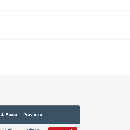
d. Ateco
Provincia
471140
Milano