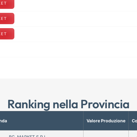
KET
KET
KET
Ranking nella Provincia
nda
Valore Produzione
Co
BC. MARKET S.R.L.
—