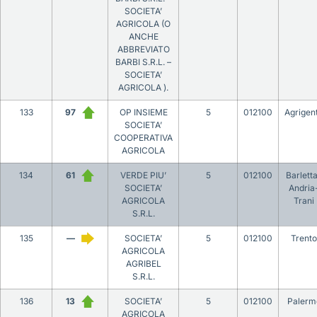
SOCIETA’
AGRICOLA (O
ANCHE
ABBREVIATO
BARBI S.R.L. –
SOCIETA’
AGRICOLA ).
133
97
OP INSIEME
5
012100
Agrigen
SOCIETA’
COOPERATIVA
AGRICOLA
134
61
VERDE PIU’
5
012100
Barlett
SOCIETA’
Andria
AGRICOLA
Trani
S.R.L.
135
—
SOCIETA’
5
012100
Trento
AGRICOLA
AGRIBEL
S.R.L.
136
13
SOCIETA’
5
012100
Palerm
AGRICOLA