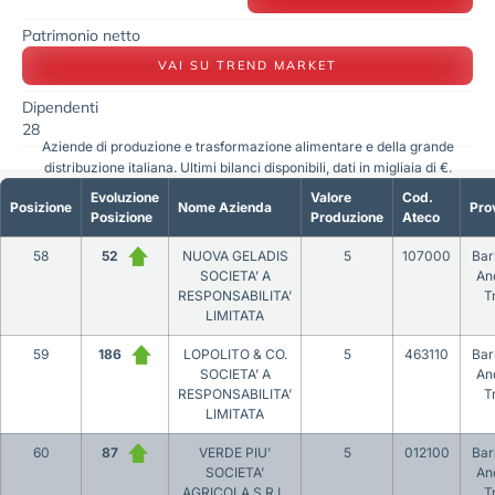
Patrimonio netto
VAI SU TREND MARKET
Dipendenti
28
Aziende di produzione e trasformazione alimentare e della grande
distribuzione italiana. Ultimi bilanci disponibili, dati in migliaia di €.
Evoluzione
Valore
Cod.
Posizione
Nome Azienda
Pro
Posizione
Produzione
Ateco
58
52
NUOVA GELADIS
5
107000
Bar
SOCIETA’ A
An
RESPONSABILITA’
T
LIMITATA
59
186
LOPOLITO & CO.
5
463110
Bar
SOCIETA’ A
An
RESPONSABILITA’
T
LIMITATA
60
87
VERDE PIU’
5
012100
Bar
SOCIETA’
An
AGRICOLA S.R.L.
T