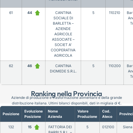
61
44
CANTINA
5
110210
Bar
SOCIALE DI
An
BARLETTA –
T
AZIENDE
AGRICOLE
ASSOCIATE –
SOCIET A’
COOPERATIVA
AGRICOLA
62
46
CANTINA
5
110200
Bar
DIOMEDE S.R.L.
An
T
Ranking nella Provincia
Aziende di produzione e trasformazione alimentare e della grande
distribuzione italiana. Ultimi bilanci disponibili, dati in migliaia di €.
Evoluzione
Nome
Valore
Cod.
Posizione
Provinc
Posizione
Azienda
Produzione
Ateco
132
15
FATTORIA DEI
5
012100
Siena
BARBI S.R.L. –