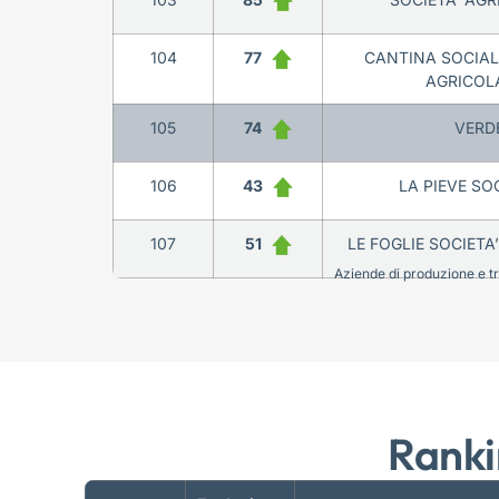
104
77
CANTINA SOCIALE
AGRICOL
105
74
VERDE
106
43
LA PIEVE SO
107
51
LE FOGLIE SOCIET
Aziende di produzione e tra
Ranki