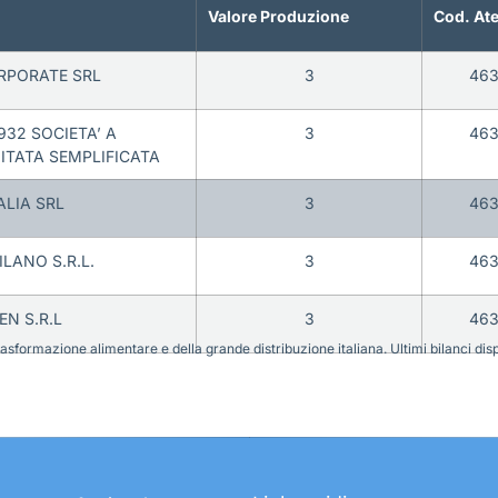
Valore Produzione
Cod. At
RPORATE SRL
3
463
932 SOCIETA’ A
3
463
MITATA SEMPLIFICATA
ALIA SRL
3
463
LANO S.R.L.
3
463
EN S.R.L
3
463
sformazione alimentare e della grande distribuzione italiana. Ultimi bilanci disponi