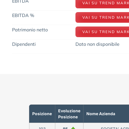
EBITDA
VAI SU TREND MAR
EBITDA %
VAI SU TREND MAR
Patrimonio netto
VAI SU TREND MAR
Dipendenti
Dato non disponibile
Evoluzione
Posizione
Nome Azienda
Posizione
103
85
SOCIETA’ AGR