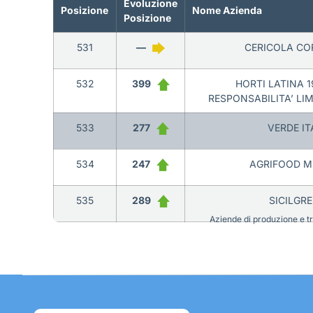
Evoluzione
Posizione
Nome Azienda
Posizione
531
—
CERICOLA CO
532
399
HORTI LATINA 1
RESPONSABILITA’ LI
533
277
VERDE IT
534
247
AGRIFOOD MI
535
289
SICILGRE
Aziende di produzione e tra