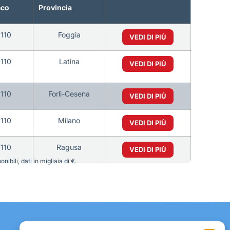
eco
Provincia
110
Foggia
VEDI DI PIÙ
110
Latina
VEDI DI PIÙ
110
Forlì-Cesena
VEDI DI PIÙ
110
Milano
VEDI DI PIÙ
110
Ragusa
VEDI DI PIÙ
bili, dati in migliaia di €.