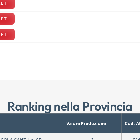
KET
KET
KET
Ranking nella Provincia
Valore Produzione
Cod. A
ICOLA SANTHIA’ SRL
3
01