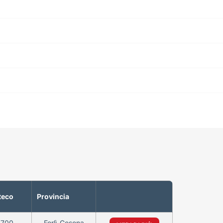
teco
Provincia
4700
Forlì-Cesena