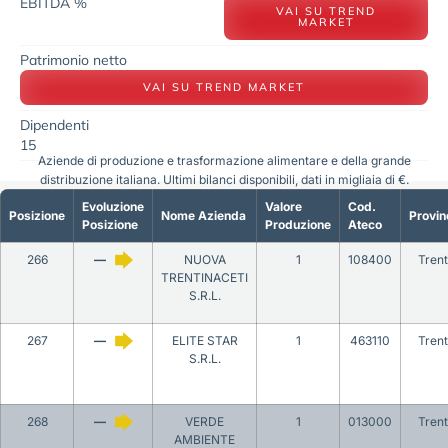
EBITDA %
VAI SU TREND
MARKET
Patrimonio netto
VAI SU TREND MARKET
Dipendenti
15
Aziende di produzione e trasformazione alimentare e della grande
distribuzione italiana. Ultimi bilanci disponibili, dati in migliaia di €.
Evoluzione
Valore
Cod.
Posizione
Nome Azienda
Provin
Posizione
Produzione
Ateco
266
—
NUOVA
1
108400
Tren
TRENTINACETI
S.R.L.
267
—
ELITE STAR
1
463110
Tren
S.R.L.
268
—
VERDE
1
013000
Tren
AMBIENTE