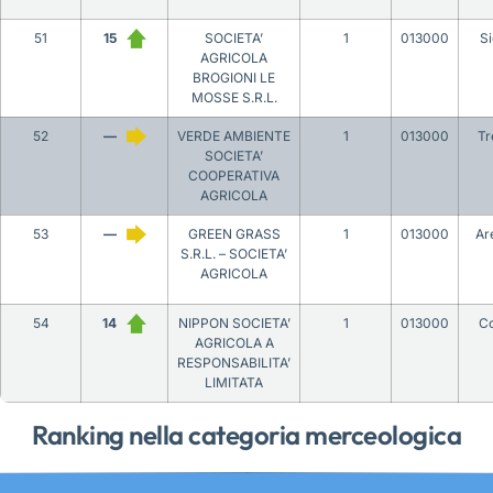
51
15
SOCIETA’
1
013000
S
AGRICOLA
BROGIONI LE
MOSSE S.R.L.
52
—
VERDE AMBIENTE
1
013000
Tr
SOCIETA’
COOPERATIVA
AGRICOLA
53
—
GREEN GRASS
1
013000
Ar
S.R.L. – SOCIETA’
AGRICOLA
54
14
NIPPON SOCIETA’
1
013000
C
AGRICOLA A
RESPONSABILITA’
LIMITATA
Ranking nella categoria merceologica