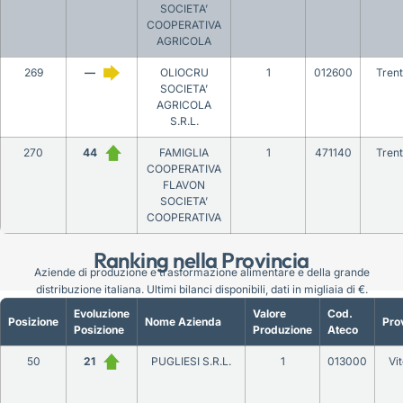
SOCIETA’
COOPERATIVA
AGRICOLA
269
—
OLIOCRU
1
012600
Tren
SOCIETA’
AGRICOLA
S.R.L.
270
44
FAMIGLIA
1
471140
Tren
COOPERATIVA
FLAVON
SOCIETA’
COOPERATIVA
Ranking nella Provincia
Aziende di produzione e trasformazione alimentare e della grande
distribuzione italiana. Ultimi bilanci disponibili, dati in migliaia di €.
Evoluzione
Valore
Cod.
Posizione
Nome Azienda
Pro
Posizione
Produzione
Ateco
50
21
PUGLIESI S.R.L.
1
013000
Vi