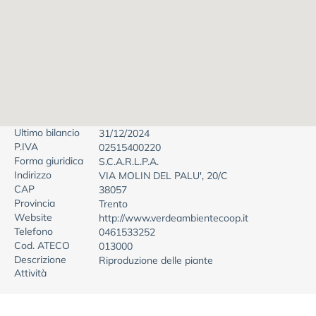
Ultimo bilancio
31/12/2024
P.IVA
02515400220
Forma giuridica
S.C.A.R.L.P.A.
Indirizzo
VIA MOLIN DEL PALU', 20/C
CAP
38057
Provincia
Trento
Website
http://www.verdeambientecoop.it
Telefono
0461533252
Cod. ATECO
013000
Descrizione
Riproduzione delle piante
Attività