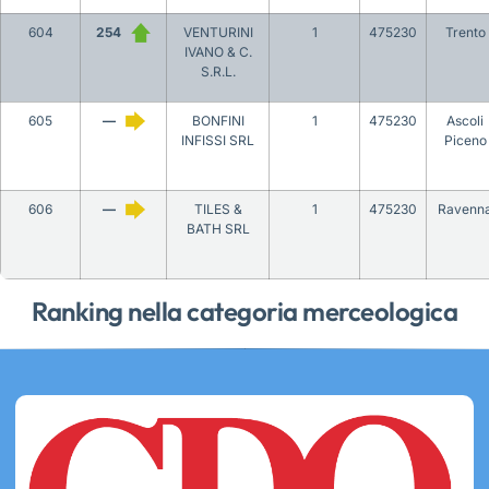
604
254
VENTURINI
1
475230
Trento
IVANO & C.
S.R.L.
605
—
BONFINI
1
475230
Ascoli
INFISSI SRL
Piceno
606
—
TILES &
1
475230
Ravenn
BATH SRL
Ranking nella categoria merceologica