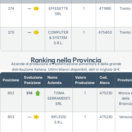
274
—
EFFESETTE
1
471990
Trento
SRL
275
—
COMPUTER
1
475400
Trento
& SYSTEM
S.R.L.
Ranking nella Provincia
Aziende di produzione e trasformazione alimentare e della grande
distribuzione italiana. Ultimi bilanci disponibili, dati in migliaia di €.
Evoluzione
Nome
Valore
Cod.
Posizione
Provinci
Posizione
Azienda
Produzione
Ateco
602
314
TOMA
1
475230
Monza 
SERRAMENTI
della
SRL
Brianza
603
—
RIFLESSI
1
475230
Venezi
S.R.L.