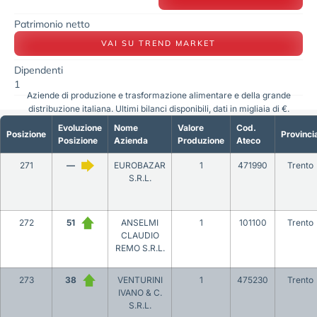
Patrimonio netto
VAI SU TREND MARKET
Dipendenti
1
Aziende di produzione e trasformazione alimentare e della grande
distribuzione italiana. Ultimi bilanci disponibili, dati in migliaia di €.
Evoluzione
Nome
Valore
Cod.
Posizione
Provinci
Posizione
Azienda
Produzione
Ateco
271
—
EUROBAZAR
1
471990
Trento
S.R.L.
272
51
ANSELMI
1
101100
Trento
CLAUDIO
REMO S.R.L.
273
38
VENTURINI
1
475230
Trento
IVANO & C.
S.R.L.