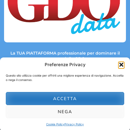
La TUA PIATTAFORMA professionale per dominare il
mercato della GDO.
Preferenze Privacy
Questo sito utilizza cookie per offrirti una migliore esperienza di navigazione. Accetta
o nega il consenso.
Link rapidi:
Contatti:
Tel: +39 051 082 8798
Mappa GDO
Trend Market
E-mail:
ACCETTA
abbonamenti@gdodata.it
Report GDO
NEGA
Privacy Policy
Cookie Policy
Cookie Policy
Privacy Policy
© 2026 GDOData.it - PR Italia Edizioni srl - P.Iva: 03044390353