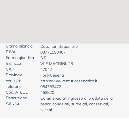
Ultimo bilancio
Dato non disponibile
P.IVA
03771590407
Forma giuridica
S.R.L.
Indirizzo
VLE MAGRINI, 28
CAP
47042
Provincia
Forlì-Cesena
Website
http://www.venturicesenatico.it
Telefono
054783472
Cod. ATECO
463820
Descrizione
Commercio all'ingrosso di prodotti della
Attività
pesca congelati, surgelati, conservati,
secchi