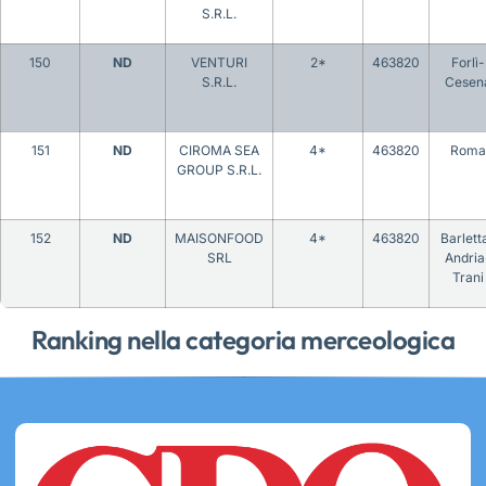
S.R.L.
150
ND
VENTURI
2*
463820
Forlì-
S.R.L.
Cesen
151
ND
CIROMA SEA
4*
463820
Roma
GROUP S.R.L.
152
ND
MAISONFOOD
4*
463820
Barlett
SRL
Andria
Trani
Ranking nella categoria merceologica