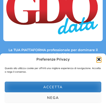
La TUA PIATTAFORMA professionale per dominare il
mercato della GDO.
Preferenze Privacy
Questo sito utilizza cookie per offrirti una migliore esperienza di navigazione. Accetta
o nega il consenso.
Link rapidi:
Contatti:
Tel: +39 051 082 8798
Mappa GDO
Trend Market
E-mail:
ACCETTA
abbonamenti@gdodata.it
Report GDO
NEGA