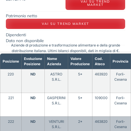
VAI SU TREND
MARKET
Patrimonio netto
VAI SU TREND MARKET
Dipendenti
Dato non disponibile
Aziende di produzione e trasformazione alimentare e della grande
distribuzione italiana. Ultimi bilanci disponibili, dati in migliaia di €.
Evoluzione
Nome
Valore
Cod.
Posizione
Provincia
Posizione
Azienda
Produzione
Ateco
220
ND
ASTRO
5*
463920
Forlì-
S.R.L.
Cesena
221
ND
GASPERINI
5*
109000
Forlì-
S.R.L.
Cesena
222
ND
VENTURI
2*
463820
Forlì-
S.R.L.
Cesena