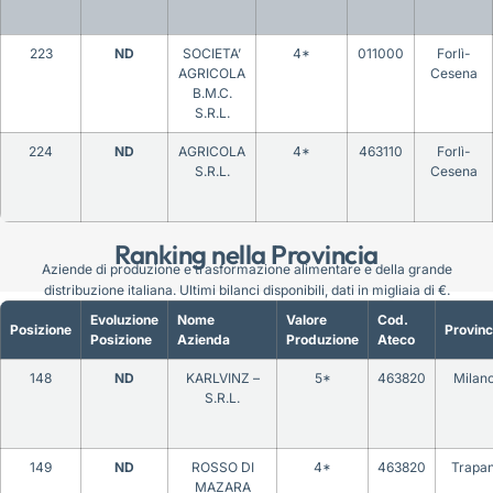
223
ND
SOCIETA’
4*
011000
Forlì-
AGRICOLA
Cesena
B.M.C.
S.R.L.
224
ND
AGRICOLA
4*
463110
Forlì-
S.R.L.
Cesena
Ranking nella Provincia
Aziende di produzione e trasformazione alimentare e della grande
distribuzione italiana. Ultimi bilanci disponibili, dati in migliaia di €.
Evoluzione
Nome
Valore
Cod.
Posizione
Provinc
Posizione
Azienda
Produzione
Ateco
148
ND
KARLVINZ –
5*
463820
Milan
S.R.L.
149
ND
ROSSO DI
4*
463820
Trapan
MAZARA