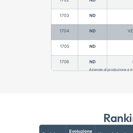
1703
ND
1704
ND
VE
1705
ND
1706
ND
Aziende di produzione e tra
Ranki
Evoluzione