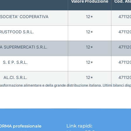
Valore Produzione
Cod. At
SOCIETA’ COOPERATIVA
12*
47112
RUSTFOOD S.R.L.
12*
47112
 SUPERMERCATI S.R.L.
12*
47112
S. E P. S.R.L.
12*
47112
AL.CI. S.R.L.
12*
47112
sformazione alimentare e della grande distribuzione italiana. Ultimi bilanci disponi
Link rapidi:
ORMA professionale