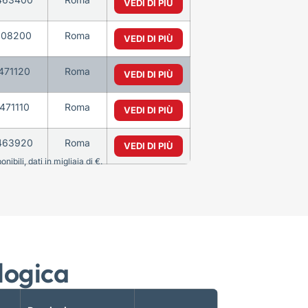
VEDI DI PIÙ
108200
Roma
VEDI DI PIÙ
471120
Roma
VEDI DI PIÙ
471110
Roma
VEDI DI PIÙ
463920
Roma
VEDI DI PIÙ
bili, dati in migliaia di €.
logica