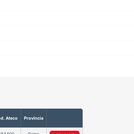
d. Ateco
Provincia
463400
Roma