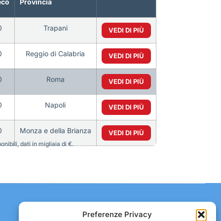
eco
Provincia
0
Trapani
VEDI DI PIÙ
0
Reggio di Calabria
VEDI DI PIÙ
0
Roma
VEDI DI PIÙ
0
Napoli
VEDI DI PIÙ
0
Monza e della Brianza
VEDI DI PIÙ
bili, dati in migliaia di €.
Contatti:
Preferenze Privacy