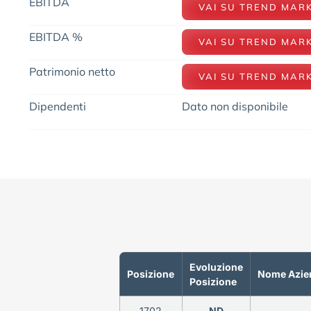
EBITDA
VAI SU TREND MAR
EBITDA %
VAI SU TREND MAR
Patrimonio netto
VAI SU TREND MAR
Dipendenti
Dato non disponibile
Evoluzione
Posizione
Nome Azie
Posizione
1702
ND