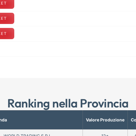
KET
KET
KET
Ranking nella Provincia
nda
Valore Produzione
Co
WORLD TRADING S.R.L.
12*