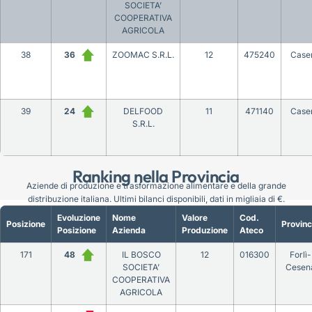
SOCIETA’
COOPERATIVA
AGRICOLA
38
36
ZOOMAC S.R.L.
12
475240
Case
39
24
DELFOOD
11
471140
Case
S.R.L.
Ranking nella Provincia
Aziende di produzione e trasformazione alimentare e della grande
distribuzione italiana. Ultimi bilanci disponibili, dati in migliaia di €.
Evoluzione
Nome
Valore
Cod.
Posizione
Provinc
Posizione
Azienda
Produzione
Ateco
171
48
IL BOSCO
12
016300
Forlì-
SOCIETA’
Cesen
COOPERATIVA
AGRICOLA