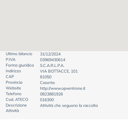
Ultimo bilancio
31/12/2024
P.IVA
03969430614
Forma giuridica
S.C.A.R.L.P.A.
Indirizzo
VIA BOTTACCE, 101
CAP
81050
Provincia
Caserta
Website
http://www.opventrone.it
Telefono
0823881926
Cod. ATECO
016300
Descrizione
Attività che seguono la raccolta
Attività