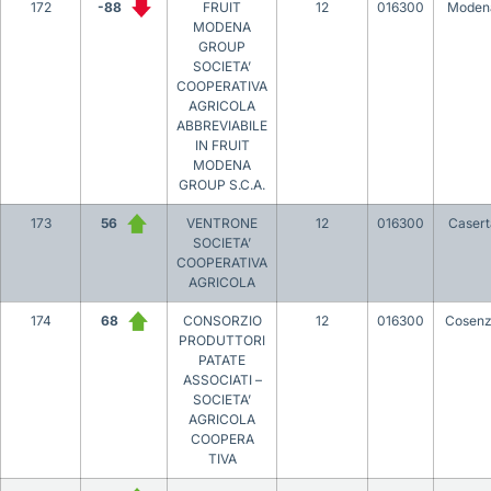
172
-88
FRUIT
12
016300
Moden
MODENA
GROUP
SOCIETA’
COOPERATIVA
AGRICOLA
ABBREVIABILE
IN FRUIT
MODENA
GROUP S.C.A.
173
56
VENTRONE
12
016300
Casert
SOCIETA’
COOPERATIVA
AGRICOLA
174
68
CONSORZIO
12
016300
Cosen
PRODUTTORI
PATATE
ASSOCIATI –
SOCIETA’
AGRICOLA
COOPERA
TIVA