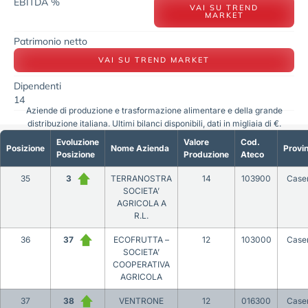
EBITDA %
VAI SU TREND
MARKET
Patrimonio netto
VAI SU TREND MARKET
Dipendenti
14
Aziende di produzione e trasformazione alimentare e della grande
distribuzione italiana. Ultimi bilanci disponibili, dati in migliaia di €.
Evoluzione
Valore
Cod.
Posizione
Nome Azienda
Provin
Posizione
Produzione
Ateco
35
3
TERRANOSTRA
14
103900
Case
SOCIETA’
AGRICOLA A
R.L.
36
37
ECOFRUTTA –
12
103000
Case
SOCIETA’
COOPERATIVA
AGRICOLA
37
38
VENTRONE
12
016300
Case