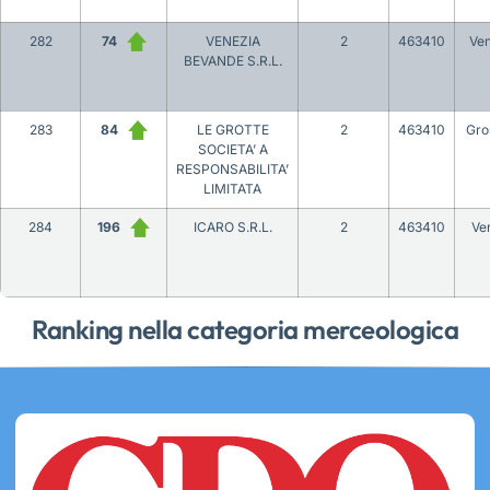
282
74
VENEZIA
2
463410
Ven
BEVANDE S.R.L.
283
84
LE GROTTE
2
463410
Gro
SOCIETA’ A
RESPONSABILITA’
LIMITATA
284
196
ICARO S.R.L.
2
463410
Ve
Ranking nella categoria merceologica