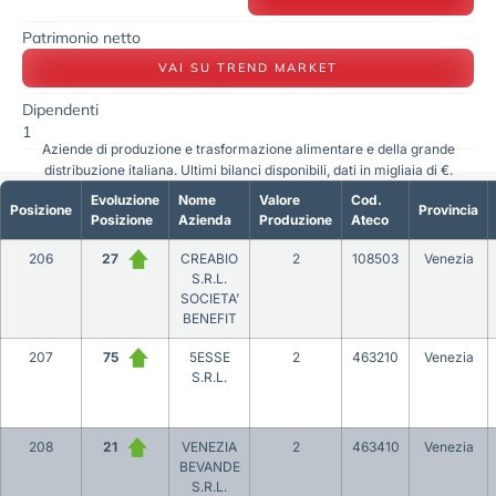
Patrimonio netto
VAI SU TREND MARKET
Dipendenti
1
Aziende di produzione e trasformazione alimentare e della grande
distribuzione italiana. Ultimi bilanci disponibili, dati in migliaia di €.
Evoluzione
Nome
Valore
Cod.
Posizione
Provincia
Posizione
Azienda
Produzione
Ateco
206
27
CREABIO
2
108503
Venezia
S.R.L.
SOCIETA’
BENEFIT
207
75
5ESSE
2
463210
Venezia
S.R.L.
208
21
VENEZIA
2
463410
Venezia
BEVANDE
S.R.L.