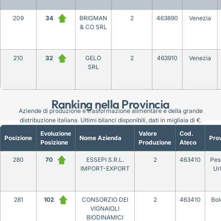
209
34
BRIGMAN
2
463890
Venezia
& CO SRL
210
32
GELO
2
463910
Venezia
SRL
Ranking nella Provincia
Aziende di produzione e trasformazione alimentare e della grande
distribuzione italiana. Ultimi bilanci disponibili, dati in migliaia di €.
Evoluzione
Valore
Cod.
Posizione
Nome Azienda
Prov
Posizione
Produzione
Ateco
280
70
ESSEPI S.R.L.
2
463410
Pes
IMPORT-EXPORT
Ur
281
102
CONSORZIO DEI
2
463410
Bol
VIGNAIOLI
BIODINAMICI