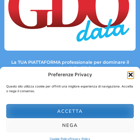
La TUA PIATTAFORMA professionale per dominare il
mercato della GDO.
Preferenze Privacy
Questo sito utilizza cookie per offrirti una migliore esperienza di navigazione. Accetta
o nega il consenso.
Link rapidi:
Contatti:
Tel: +39 051 082 8798
Mappa GDO
Trend Market
E-mail:
ACCETTA
abbonamenti@gdodata.it
Report GDO
NEGA
Privacy Policy
Cookie Policy
Cookie Policy
Privacy Policy