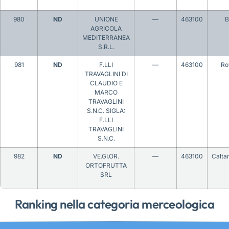
980
ND
UNIONE
—
463100
B
AGRICOLA
MEDITERRANEA
S.R.L.
981
ND
F.LLI
—
463100
Ro
TRAVAGLINI DI
CLAUDIO E
MARCO
TRAVAGLINI
S.N.C. SIGLA:
F.LLI
TRAVAGLINI
S.N.C.
982
ND
VE.GI.OR.
—
463100
Calta
ORTOFRUTTA
SRL
Ranking nella categoria merceologica