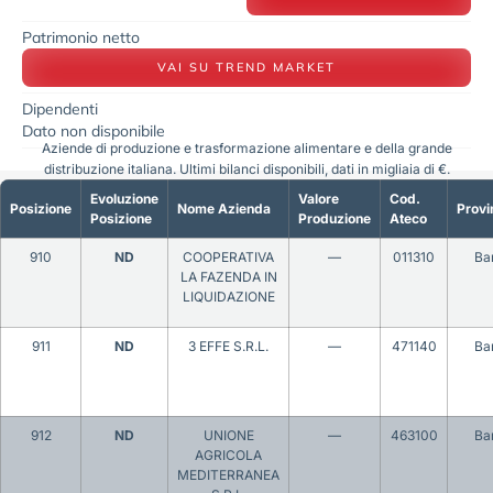
Patrimonio netto
VAI SU TREND MARKET
Dipendenti
Dato non disponibile
Aziende di produzione e trasformazione alimentare e della grande
distribuzione italiana. Ultimi bilanci disponibili, dati in migliaia di €.
Evoluzione
Valore
Cod.
Posizione
Nome Azienda
Provi
Posizione
Produzione
Ateco
910
ND
COOPERATIVA
—
011310
Bar
LA FAZENDA IN
LIQUIDAZIONE
911
ND
3 EFFE S.R.L.
—
471140
Bar
912
ND
UNIONE
—
463100
Bar
AGRICOLA
MEDITERRANEA