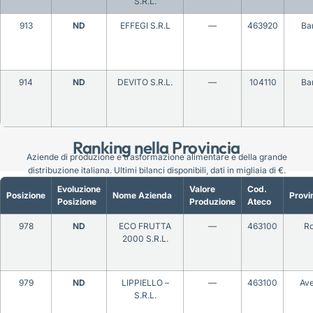
S.R.L.
913
ND
EFFEGI S.R.L
—
463920
Bar
914
ND
DEVITO S.R.L.
—
104110
Bar
Ranking nella Provincia
Aziende di produzione e trasformazione alimentare e della grande
distribuzione italiana. Ultimi bilanci disponibili, dati in migliaia di €.
Evoluzione
Valore
Cod.
Posizione
Nome Azienda
Provi
Posizione
Produzione
Ateco
978
ND
ECO FRUTTA
—
463100
R
2000 S.R.L.
979
ND
LIPPIELLO –
—
463100
Ave
S.R.L.