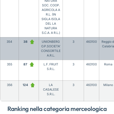
NATURA
SOC. COOP.
AGRICOLA A
R.L. (IN
SIGLA ISOLA
DEL LA
NATURA
S.C.A. A R.L.)
354
38
UNIONBERG
3
463100
Reggio d
O.P.SOCIETA’
Calabri
CONSORTILE
A.R.L.
355
87
L.F. FRUIT
3
463100
Roma
S.R.L.
356
124
LA
3
463100
Milano
CASALESE
S.R.L.
Ranking nella categoria merceologica