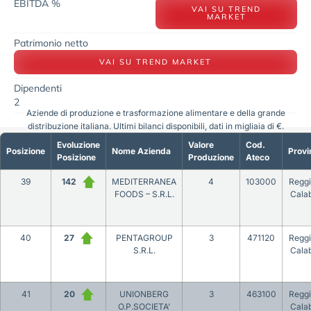
EBITDA %
VAI SU TREND
MARKET
Patrimonio netto
VAI SU TREND MARKET
Dipendenti
2
Aziende di produzione e trasformazione alimentare e della grande
distribuzione italiana. Ultimi bilanci disponibili, dati in migliaia di €.
Evoluzione
Valore
Cod.
Posizione
Nome Azienda
Provi
Posizione
Produzione
Ateco
39
142
MEDITERRANEA
4
103000
Reggi
FOODS – S.R.L.
Calab
40
27
PENTAGROUP
3
471120
Reggi
S.R.L.
Calab
41
20
UNIONBERG
3
463100
Reggi
O.P.SOCIETA’
Calab