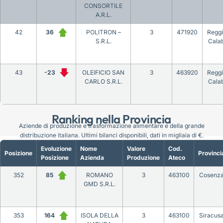
CONSORTILE
A.R.L.
42
36
POLITRON –
3
471920
Reggi
S.R.L.
Calab
43
-23
OLEIFICIO SAN
3
463920
Reggi
CARLO S.R.L.
Calab
Ranking nella Provincia
Aziende di produzione e trasformazione alimentare e della grande
distribuzione italiana. Ultimi bilanci disponibili, dati in migliaia di €.
Evoluzione
Nome
Valore
Cod.
Posizione
Provinci
Posizione
Azienda
Produzione
Ateco
352
85
ROMANO
3
463100
Cosenz
GMD S.R.L.
353
164
ISOLA DELLA
3
463100
Siracus