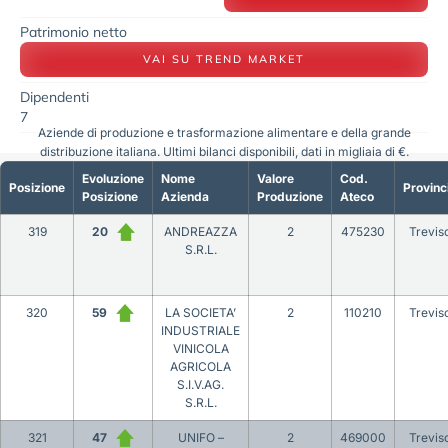
Patrimonio netto
VAI SU TREND MARKET
Dipendenti
7
Aziende di produzione e trasformazione alimentare e della grande
distribuzione italiana. Ultimi bilanci disponibili, dati in migliaia di €.
Evoluzione
Nome
Valore
Cod.
Posizione
Provinc
Posizione
Azienda
Produzione
Ateco
319
20
ANDREAZZA
2
475230
Trevis
S.R.L.
320
59
LA SOCIETA’
2
110210
Trevis
INDUSTRIALE
VINICOLA
AGRICOLA
S.I.V.AG.
S.R.L.
321
47
UNIFO –
2
469000
Trevis