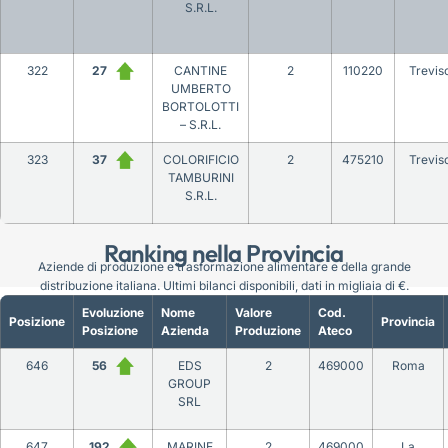
S.R.L.
322
27
CANTINE
2
110220
Trevis
UMBERTO
BORTOLOTTI
– S.R.L.
323
37
COLORIFICIO
2
475210
Trevis
TAMBURINI
S.R.L.
Ranking nella Provincia
Aziende di produzione e trasformazione alimentare e della grande
distribuzione italiana. Ultimi bilanci disponibili, dati in migliaia di €.
Evoluzione
Nome
Valore
Cod.
Posizione
Provincia
Posizione
Azienda
Produzione
Ateco
646
56
EDS
2
469000
Roma
GROUP
SRL
647
192
MARINE
2
469000
La