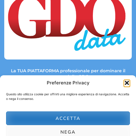
La TUA PIATTAFORMA professionale per dominare il
mercato della GDO.
Preferenze Privacy
Questo sito utilizza cookie per offrirti una migliore esperienza di navigazione. Accetta
o nega il consenso.
Link rapidi:
Contatti:
Tel: +39 051 082 8798
Mappa GDO
Trend Market
E-mail:
ACCETTA
abbonamenti@gdodata.it
Report GDO
NEGA