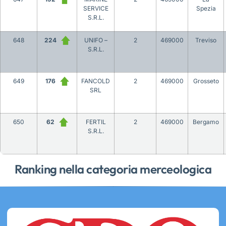
SERVICE
Spezia
S.R.L.
648
224
UNIFO –
2
469000
Treviso
S.R.L.
649
176
FANCOLD
2
469000
Grosseto
SRL
650
62
FERTIL
2
469000
Bergamo
S.R.L.
Ranking nella categoria merceologica