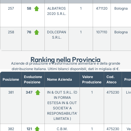
257
58
ALBATROS
1
471120
Bologna
2020 S.R.L.
258
76
DOLCEPAN
1
107110
Bologna
S.R.L.
Ranking nella Provincia
Aziende di produzione e trasformazione alimentare e della grande
distribuzione italiana. Ultimi bilanci disponibili, dati in migliaia di €.
Evoluzione
Valore
Cod.
Posizione
Nome Azienda
Pro
Posizione
Produzione
Ateco
381
347
IN & OUT S.R.L. (O
1
475230
Li
IN FORMA
ESTESA IN & OUT
SOCIETA’ A
RESPONSABILITA’
LIMITATA )
382
121
C.B.M.
1
475230
Va