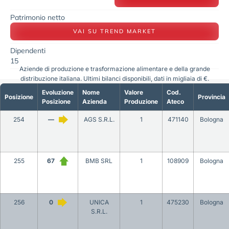
Patrimonio netto
VAI SU TREND MARKET
Dipendenti
15
Aziende di produzione e trasformazione alimentare e della grande
distribuzione italiana. Ultimi bilanci disponibili, dati in migliaia di €.
Evoluzione
Nome
Valore
Cod.
Posizione
Provincia
Posizione
Azienda
Produzione
Ateco
254
—
AGS S.R.L.
1
471140
Bologna
255
67
BMB SRL
1
108909
Bologna
256
0
UNICA
1
475230
Bologna
S.R.L.