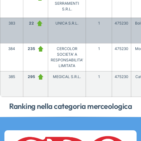
SERRAMENTI
S.R.L.
383
22
UNICA S.R.L.
1
475230
Bo
384
235
CERCOLOR
1
475230
Mo
SOCIETA’ A
RESPONSABILITA’
LIMITATA
385
295
MEGICAL S.R.L.
1
475230
Ca
Ranking nella categoria merceologica