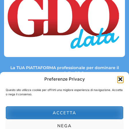
La TUA PIATTAFORMA professionale per dominare il
mercato della GDO.
Preferenze Privacy
Questo sito utilizza cookie per offrirti una migliore esperienza di navigazione. Accetta
o nega il consenso.
Link rapidi:
Contatti:
Tel: +39 051 082 8798
Mappa GDO
Trend Market
E-mail:
ACCETTA
abbonamenti@gdodata.it
Report GDO
NEGA