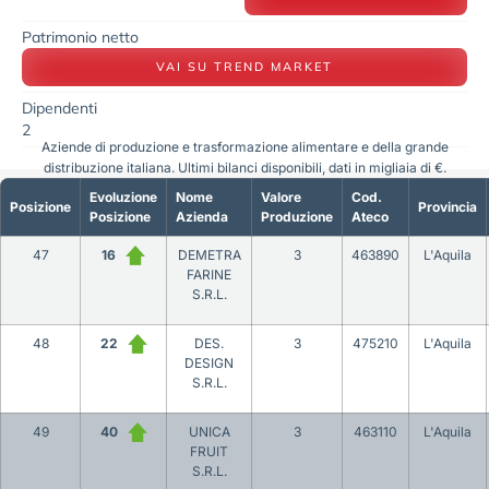
Patrimonio netto
VAI SU TREND MARKET
Dipendenti
2
Aziende di produzione e trasformazione alimentare e della grande
distribuzione italiana. Ultimi bilanci disponibili, dati in migliaia di €.
Evoluzione
Nome
Valore
Cod.
Posizione
Provincia
Posizione
Azienda
Produzione
Ateco
47
16
DEMETRA
3
463890
L'Aquila
FARINE
S.R.L.
48
22
DES.
3
475210
L'Aquila
DESIGN
S.R.L.
49
40
UNICA
3
463110
L'Aquila
FRUIT
S.R.L.