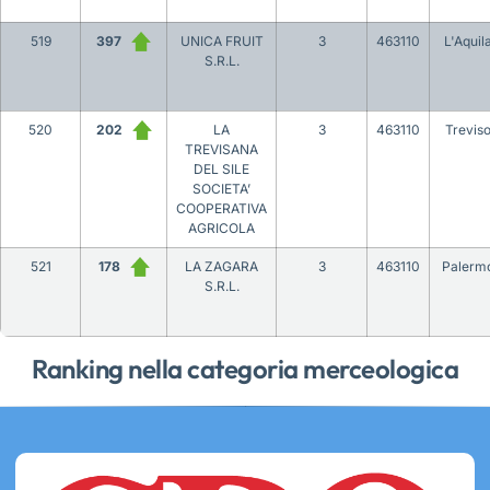
519
397
UNICA FRUIT
3
463110
L'Aquil
S.R.L.
520
202
LA
3
463110
Trevis
TREVISANA
DEL SILE
SOCIETA’
COOPERATIVA
AGRICOLA
521
178
LA ZAGARA
3
463110
Palerm
S.R.L.
Ranking nella categoria merceologica