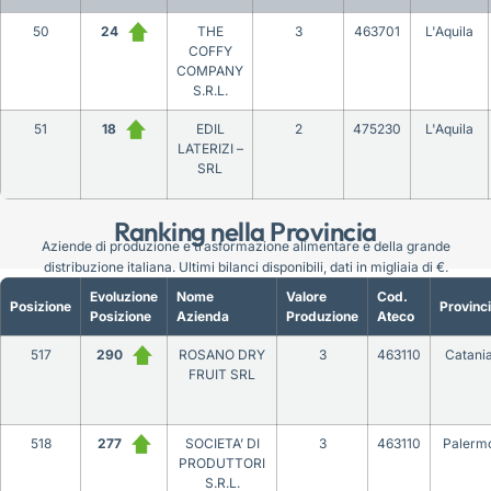
50
24
THE
3
463701
L'Aquila
COFFY
COMPANY
S.R.L.
51
18
EDIL
2
475230
L'Aquila
LATERIZI –
SRL
Ranking nella Provincia
Aziende di produzione e trasformazione alimentare e della grande
distribuzione italiana. Ultimi bilanci disponibili, dati in migliaia di €.
Evoluzione
Nome
Valore
Cod.
Posizione
Provinc
Posizione
Azienda
Produzione
Ateco
517
290
ROSANO DRY
3
463110
Catani
FRUIT SRL
518
277
SOCIETA’ DI
3
463110
Palerm
PRODUTTORI
S.R.L.