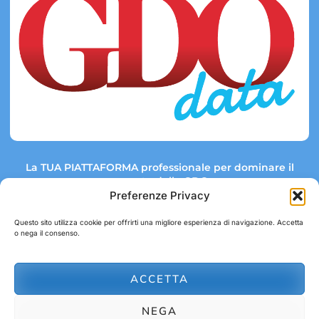
La TUA PIATTAFORMA professionale per dominare il
mercato della GDO.
Preferenze Privacy
Questo sito utilizza cookie per offrirti una migliore esperienza di navigazione. Accetta
o nega il consenso.
Link rapidi:
Contatti:
Tel: +39 051 082 8798
Mappa GDO
Trend Market
E-mail:
ACCETTA
abbonamenti@gdodata.it
Report GDO
NEGA