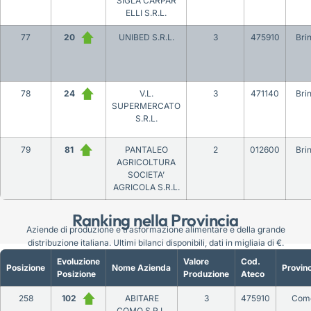
SIGLA CARPAR
ELLI S.R.L.
77
20
UNIBED S.R.L.
3
475910
Brin
78
24
V.L.
3
471140
Brin
SUPERMERCATO
S.R.L.
79
81
PANTALEO
2
012600
Brin
AGRICOLTURA
SOCIETA’
AGRICOLA S.R.L.
Ranking nella Provincia
Aziende di produzione e trasformazione alimentare e della grande
distribuzione italiana. Ultimi bilanci disponibili, dati in migliaia di €.
Evoluzione
Valore
Cod.
Posizione
Nome Azienda
Provinc
Posizione
Produzione
Ateco
258
102
ABITARE
3
475910
Com
COMO S.R.L.