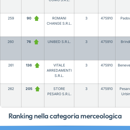
259
90
ROMANI
3
475910
Pado
CHANGE S.R.L.
260
76
UNIBED S.R.L.
3
475910
Brindi
261
136
VITALE
3
475910
Beneve
ARREDAMENTI
S.R.L.
262
205
STORE
3
475910
Pesar
PESARO S.R.L.
Urbi
Ranking nella categoria merceologica