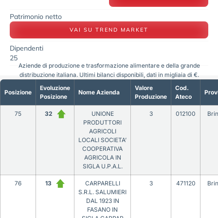
Patrimonio netto
VAI SU TREND MARKET
Dipendenti
25
Aziende di produzione e trasformazione alimentare e della grande
distribuzione italiana. Ultimi bilanci disponibili, dati in migliaia di €.
Evoluzione
Valore
Cod.
Posizione
Nome Azienda
Prov
Posizione
Produzione
Ateco
75
32
UNIONE
3
012100
Brin
PRODUTTORI
AGRICOLI
LOCALI SOCIETA’
COOPERATIVA
AGRICOLA IN
SIGLA U.P.A.L.
76
13
CARPARELLI
3
471120
Brin
S.R.L. SALUMIERI
DAL 1923 IN
FASANO IN