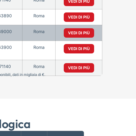
VEDI DI PIÙ
63890
Roma
VEDI DI PIÙ
69000
Roma
VEDI DI PIÙ
63900
Roma
VEDI DI PIÙ
71140
Roma
VEDI DI PIÙ
bili, dati in migliaia di €.
logica