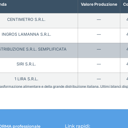
nda
Valore Produzione
Co
CENTIMETRO S.R.L.
—
INGROS LAMANNA S.R.L.
—
STRIBUZIONE S.R.L. SEMPLIFICATA
—
SIRI S.R.L.
—
1 LIRA S.R.L.
—
sformazione alimentare e della grande distribuzione italiana. Ultimi bilanci disponi
Link rapidi:
ORMA professionale