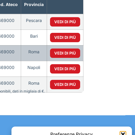
d. Ateco
Provincia
469000
Pescara
VEDI DI PIÙ
469000
Bari
VEDI DI PIÙ
469000
Roma
VEDI DI PIÙ
469000
Napoli
VEDI DI PIÙ
469000
Roma
VEDI DI PIÙ
bili, dati in migliaia di €.
Contatti:
Preferenze Privacy