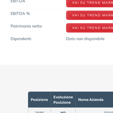
EBITDA
VAI SU TREND MAR
EBITDA %
VAI SU TREND MAR
Patrimonio netto
VAI SU TREND MAR
Dipendenti
Dato non disponibile
Evoluzione
Posizione
Nome Azienda
Posizione
2885
ND
FOOD