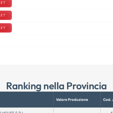
KET
KET
KET
Ranking nella Provincia
Valore Produzione
Cod. 
 HOUSE S.R.L.
—
4