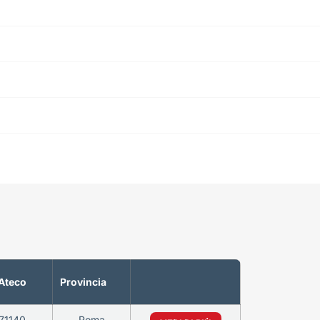
Ateco
Provincia
71140
Roma