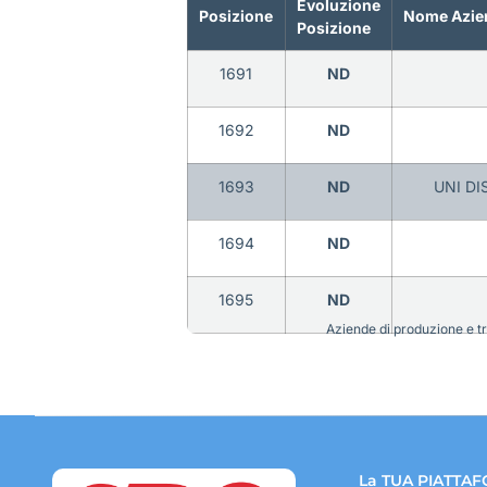
Evoluzione
Posizione
Nome Azie
Posizione
1691
ND
1692
ND
1693
ND
UNI DI
1694
ND
1695
ND
Aziende di produzione e tra
La TUA PIATTAF